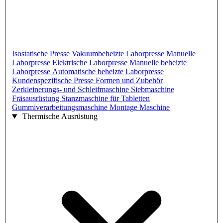
Isostatische Presse
Vakuumbeheizte Laborpresse
Manuelle
Laborpresse
Elektrische Laborpresse
Manuelle beheizte
Laborpresse
Automatische beheizte Laborpresse
Kundenspezifische Presse
Formen und Zubehör
Zerkleinerungs- und Schleifmaschine
Siebmaschine
Fräsausrüstung
Stanzmaschine für Tabletten
Gummiverarbeitungsmaschine
Montage Maschine
Thermische Ausrüstung