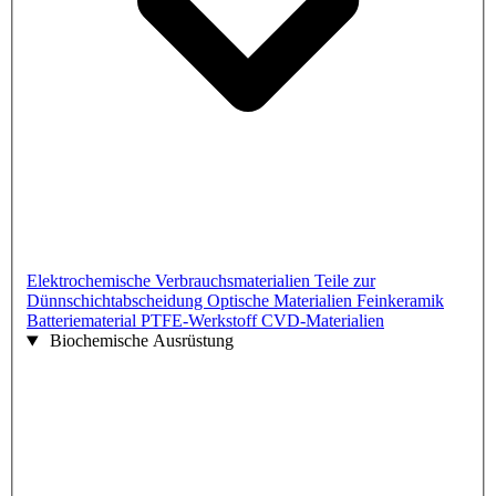
Elektrochemische Verbrauchsmaterialien
Teile zur
Dünnschichtabscheidung
Optische Materialien
Feinkeramik
Batteriematerial
PTFE-Werkstoff
CVD-Materialien
Biochemische Ausrüstung