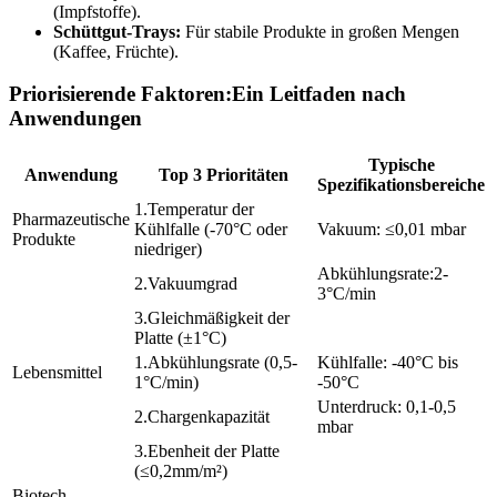
(Impfstoffe).
Schüttgut-Trays:
Für stabile Produkte in großen Mengen
(Kaffee, Früchte).
Priorisierende Faktoren:Ein Leitfaden nach
Anwendungen
Typische
Anwendung
Top 3 Prioritäten
Spezifikationsbereiche
1.Temperatur der
Pharmazeutische
Kühlfalle (-70°C oder
Vakuum: ≤0,01 mbar
Produkte
niedriger)
Abkühlungsrate:2-
2.Vakuumgrad
3°C/min
3.Gleichmäßigkeit der
Platte (±1°C)
1.Abkühlungsrate (0,5-
Kühlfalle: -40°C bis
Lebensmittel
1°C/min)
-50°C
Unterdruck: 0,1-0,5
2.Chargenkapazität
mbar
3.Ebenheit der Platte
(≤0,2mm/m²)
Biotech-