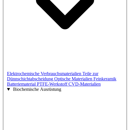
Elektrochemische Verbrauchsmaterialien
Teile zur
Dünnschichtabscheidung
Optische Materialien
Feinkeramik
Batteriematerial
PTFE-Werkstoff
CVD-Materialien
Biochemische Ausrüstung