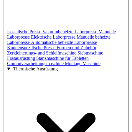
Isostatische Presse
Vakuumbeheizte Laborpresse
Manuelle
Laborpresse
Elektrische Laborpresse
Manuelle beheizte
Laborpresse
Automatische beheizte Laborpresse
Kundenspezifische Presse
Formen und Zubehör
Zerkleinerungs- und Schleifmaschine
Siebmaschine
Fräsausrüstung
Stanzmaschine für Tabletten
Gummiverarbeitungsmaschine
Montage Maschine
Thermische Ausrüstung