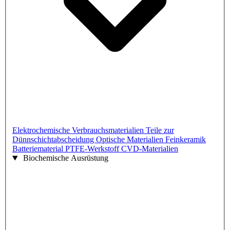
Elektrochemische Verbrauchsmaterialien
Teile zur
Dünnschichtabscheidung
Optische Materialien
Feinkeramik
Batteriematerial
PTFE-Werkstoff
CVD-Materialien
Biochemische Ausrüstung