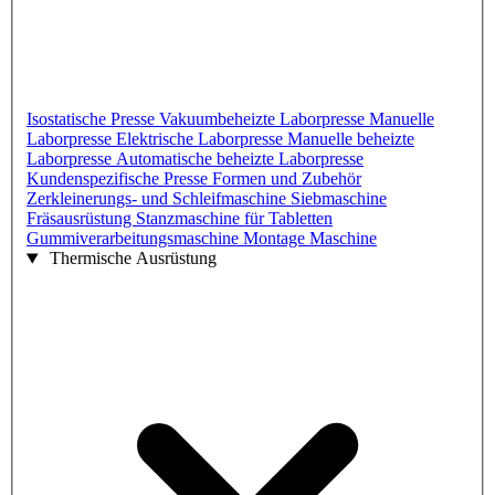
Isostatische Presse
Vakuumbeheizte Laborpresse
Manuelle
Laborpresse
Elektrische Laborpresse
Manuelle beheizte
Laborpresse
Automatische beheizte Laborpresse
Kundenspezifische Presse
Formen und Zubehör
Zerkleinerungs- und Schleifmaschine
Siebmaschine
Fräsausrüstung
Stanzmaschine für Tabletten
Gummiverarbeitungsmaschine
Montage Maschine
Thermische Ausrüstung