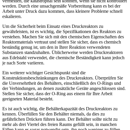
vermeiden, die katastrophal sein könnten, wenn sie nicht kontrolliert
werden. Durch eine unsachgemäße Vorbereitung kann es bei der
Arbeit unter Druck dazu kommen, dass kleinere Probleme schnell
eskalieren.
Um die Sicherheit beim Einsatz eines Druckreaktors zu
gewährleisten, ist es wichtig, die Spezifikationen des Reaktors zu
verstehen. Machen Sie sich mit den chemischen Eigenschaften des
Reaktormaterials vertraut und stellen Sie sicher, dass es chemisch
beständig genug ist, um den in Ihrer Reaktion verwendeten
Substanzen standzuhalten. Üblicherweise werden Druckreaktoren
aus Edelstahl verwendet, die chemische Beständigkeit kann jedoch
je nach Sorte variieren.
Ein weiterer wichtiger Gesichtspunkt sind die
Konstruktionsbeschränkungen des Druckreaktors. Überprüfen Sie
die Unversehrtheit des Behälters, einschließlich des O-Rings und
der Verbindungen, an denen zusätzliche Geräte angeschlossen sind.
Stellen Sie sicher, dass der O-Ring aus einem für Ihre Arbeit
geeigneten Material besteht.
Es ist auch wichtig, die Behälterkapazität des Druckreaktors zu
kennen. Überfüllen Sie den Behälter niemals, da dies zu
gefährlichen Drücken führen kann. Der Behälter sollte nicht zu
mehr als drei Viertel des freien Raums gefüllt sein, in manchen
Fällen kann es sogar notwendig sein, ihn noch weniger zu füllen.