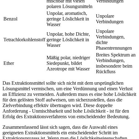
mischbar mit vielen
Verbindungen
polaren Lösungsmitteln
Unpolar, aromatisch,
Unpolare
Benzol
geringe Löslichkeit in
Verbindungen
Wasser
Unpolare
Unpolar, hohe Dichte,
Verbindungen,
Tetrachlorkohlenstoff
geringe Löslichkeit in
dichte
Wasser
Phasentrennungen
Breites Spektrum an
Mäßig polar, niedriger
Verbindungen,
Ether
Siedepunkt, bildet
insbesondere beim
Azeotrope mit Wasser
Rückfluss
Das Extraktionsmittel sollte sich nicht mit dem ursprünglichen
Lösungsmittel vermischen, um eine Verdünnung und einen Verlust
an Effizienz zu vermeiden. Außerdem muss es eine hohe Löslichkeit
für den gelösten Stoff aufweisen, um sicherzustellen, dass die
Zielverbindung effektiv übertragen wird. Diese doppelte
Anforderung - Unmischbarkeit und hohe Löslichkeit - ist für den
Erfolg des Extraktionsverfahrens von entscheidender Bedeutung.
Zusammenfassend lässt sich sagen, dass die Auswahl eines
geeigneten Extraktionsmittels ein entscheidender Schritt im
Extraktionsprozess ist. Wenn man die Löslichkeitseigenschaften