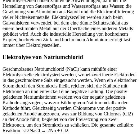
Elektrolysezellen haben zahlreiche Anwendungen, darunter die
Herstellung von Sauerstoffgas und Wasserstoffgas aus Wasser, die
Gewinnung von Aluminium aus Bauxit und die Elektroraffinierung
vieler Nichteisenmetalle. Elektrolysezellen werden auch beim
Galvanisieren verwendet, bei dem eine dünne Schutzschicht aus
einem bestimmten Metall auf der Oberfläche eines anderen Metalls
gebildet wird. Auch die industrielle Herstellung von hochreinem
Kupfer, hochreinem Zink und hochreinem Aluminium erfolgt fast
immer über Elektrolysezellen.
Elektrolyse von Natriumchlorid
Geschmolzenes Natriumchlorid (NaCl) kann mithilfe einer
Elektrolysezelle elektrolysiert werden, wobei zwei inerte Elektroden
in das geschmolzene Salz eingetaucht werden. Wenn ein elektrischer
Strom durch den Stromkreis fließt, reichert sich die Kathode mit
Elektronen an und entwickelt eine negative Ladung. Die positiv
geladenen Natriumkationen werden von der negativ geladenen
Kathode angezogen, was zur Bildung von Natriummetall an der
Kathode führt. Gleichzeitig werden Chloratome von der positiv
geladenen Anode angezogen, was zur Bildung von Chlorgas (Cl2)
an der Anode führt, begleitet von der Freisetzung von zwei
Elektronen, um den Stromkreis zu schließen. Die gesamte zelluläre
Reaktion ist 2NaCl → 2Na + Cl2.