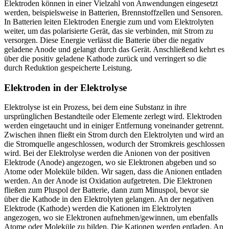
Elektroden können in einer Vielzahl von Anwendungen eingesetzt
werden, beispielsweise in Batterien, Brennstoffzellen und Sensoren.
In Batterien leiten Elektroden Energie zum und vom Elektrolyten
weiter, um das polarisierte Gerät, das sie verbinden, mit Strom zu
versorgen. Diese Energie verlässt die Batterie über die negativ
geladene Anode und gelangt durch das Gerät. Anschließend kehrt es
über die positiv geladene Kathode zurück und verringert so die
durch Reduktion gespeicherte Leistung.
Elektroden in der Elektrolyse
Elektrolyse ist ein Prozess, bei dem eine Substanz in ihre
ursprünglichen Bestandteile oder Elemente zerlegt wird. Elektroden
werden eingetaucht und in einiger Entfernung voneinander getrennt.
Zwischen ihnen fließt ein Strom durch den Elektrolyten und wird an
die Stromquelle angeschlossen, wodurch der Stromkreis geschlossen
wird. Bei der Elektrolyse werden die Anionen von der positiven
Elektrode (Anode) angezogen, wo sie Elektronen abgeben und so
Atome oder Moleküle bilden. Wir sagen, dass die Anionen entladen
werden. An der Anode ist Oxidation aufgetreten. Die Elektronen
fließen zum Pluspol der Batterie, dann zum Minuspol, bevor sie
über die Kathode in den Elektrolyten gelangen. An der negativen
Elektrode (Kathode) werden die Kationen im Elektrolyten
angezogen, wo sie Elektronen aufnehmen/gewinnen, um ebenfalls
Atome oder Moleküle zu bilden. Die Kationen werden entladen. An