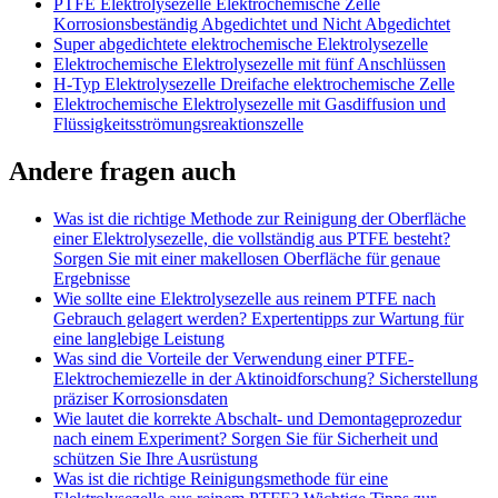
PTFE Elektrolysezelle Elektrochemische Zelle
Korrosionsbeständig Abgedichtet und Nicht Abgedichtet
Super abgedichtete elektrochemische Elektrolysezelle
Elektrochemische Elektrolysezelle mit fünf Anschlüssen
H-Typ Elektrolysezelle Dreifache elektrochemische Zelle
Elektrochemische Elektrolysezelle mit Gasdiffusion und
Flüssigkeitsströmungsreaktionszelle
Andere fragen auch
Was ist die richtige Methode zur Reinigung der Oberfläche
einer Elektrolysezelle, die vollständig aus PTFE besteht?
Sorgen Sie mit einer makellosen Oberfläche für genaue
Ergebnisse
Wie sollte eine Elektrolysezelle aus reinem PTFE nach
Gebrauch gelagert werden? Expertentipps zur Wartung für
eine langlebige Leistung
Was sind die Vorteile der Verwendung einer PTFE-
Elektrochemiezelle in der Aktinoidforschung? Sicherstellung
präziser Korrosionsdaten
Wie lautet die korrekte Abschalt- und Demontageprozedur
nach einem Experiment? Sorgen Sie für Sicherheit und
schützen Sie Ihre Ausrüstung
Was ist die richtige Reinigungsmethode für eine