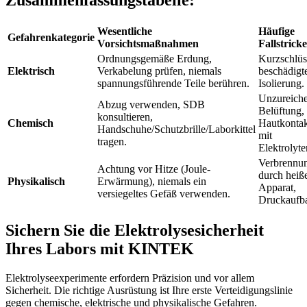
Wesentliche
Häufige
Gefahrenkategorie
Vorsichtsmaßnahmen
Fallstricke
Ordnungsgemäße Erdung,
Kurzschlüs
Elektrisch
Verkabelung prüfen, niemals
beschädigt
spannungsführende Teile berühren.
Isolierung.
Unzureich
Abzug verwenden, SDB
Belüftung,
konsultieren,
Chemisch
Hautkontak
Handschuhe/Schutzbrille/Laborkittel
mit
tragen.
Elektrolyte
Verbrennu
Achtung vor Hitze (Joule-
durch heiß
Physikalisch
Erwärmung), niemals ein
Apparat,
versiegeltes Gefäß verwenden.
Druckaufb
Sichern Sie die Elektrolysesicherheit
Ihres Labors mit KINTEK
Elektrolyseexperimente erfordern Präzision und vor allem
Sicherheit. Die richtige Ausrüstung ist Ihre erste Verteidigungslinie
gegen chemische, elektrische und physikalische Gefahren.