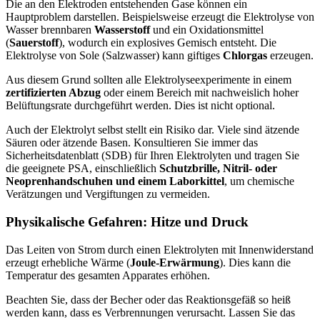
Die an den Elektroden entstehenden Gase können ein
Hauptproblem darstellen. Beispielsweise erzeugt die Elektrolyse von
Wasser brennbaren
Wasserstoff
und ein Oxidationsmittel
(
Sauerstoff
), wodurch ein explosives Gemisch entsteht. Die
Elektrolyse von Sole (Salzwasser) kann giftiges
Chlorgas
erzeugen.
Aus diesem Grund sollten alle Elektrolyseexperimente in einem
zertifizierten Abzug
oder einem Bereich mit nachweislich hoher
Belüftungsrate durchgeführt werden. Dies ist nicht optional.
Auch der Elektrolyt selbst stellt ein Risiko dar. Viele sind ätzende
Säuren oder ätzende Basen. Konsultieren Sie immer das
Sicherheitsdatenblatt (SDB) für Ihren Elektrolyten und tragen Sie
die geeignete PSA, einschließlich
Schutzbrille, Nitril- oder
Neoprenhandschuhen und einem Laborkittel
, um chemische
Verätzungen und Vergiftungen zu vermeiden.
Physikalische Gefahren: Hitze und Druck
Das Leiten von Strom durch einen Elektrolyten mit Innenwiderstand
erzeugt erhebliche Wärme (
Joule-Erwärmung
). Dies kann die
Temperatur des gesamten Apparates erhöhen.
Beachten Sie, dass der Becher oder das Reaktionsgefäß so heiß
werden kann, dass es Verbrennungen verursacht. Lassen Sie das