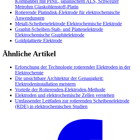
Kompatibel mit PINE, japanischem ALS, Schweizer
Metrohm Glaskohlenstoff-Platin
Rotierende Platindisk-Elektrode für elektrochemische
Anwendungen
Metall-Scheibenelektrode Elektrochemische Elektrode
Graphit-Scheiben-Stab- und Plattenelektrode
Elektrochemische Graphitelektrode
Goldplattierte Elektrode
Ähnliche Artikel
Erforschung der Technologie rotierender Elektroden in der
Elektrochemie
Die unsichtbare Architektur der Genauigkeit:
Elektrodeninstallation meistern
Vorteile der Rotierenden-Elektroden-Methode
Elektroden und elektrochemische Zellen verstehen
Umfassender Leitfaden zur rotierenden Scheibenelektrode
(RDE) in elektrochemischen Studien