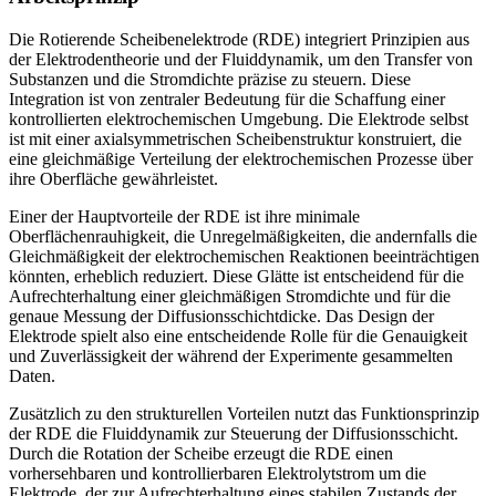
Die Rotierende Scheibenelektrode (RDE) integriert Prinzipien aus
der Elektrodentheorie und der Fluiddynamik, um den Transfer von
Substanzen und die Stromdichte präzise zu steuern. Diese
Integration ist von zentraler Bedeutung für die Schaffung einer
kontrollierten elektrochemischen Umgebung. Die Elektrode selbst
ist mit einer axialsymmetrischen Scheibenstruktur konstruiert, die
eine gleichmäßige Verteilung der elektrochemischen Prozesse über
ihre Oberfläche gewährleistet.
Einer der Hauptvorteile der RDE ist ihre minimale
Oberflächenrauhigkeit, die Unregelmäßigkeiten, die andernfalls die
Gleichmäßigkeit der elektrochemischen Reaktionen beeinträchtigen
könnten, erheblich reduziert. Diese Glätte ist entscheidend für die
Aufrechterhaltung einer gleichmäßigen Stromdichte und für die
genaue Messung der Diffusionsschichtdicke. Das Design der
Elektrode spielt also eine entscheidende Rolle für die Genauigkeit
und Zuverlässigkeit der während der Experimente gesammelten
Daten.
Zusätzlich zu den strukturellen Vorteilen nutzt das Funktionsprinzip
der RDE die Fluiddynamik zur Steuerung der Diffusionsschicht.
Durch die Rotation der Scheibe erzeugt die RDE einen
vorhersehbaren und kontrollierbaren Elektrolytstrom um die
Elektrode, der zur Aufrechterhaltung eines stabilen Zustands der