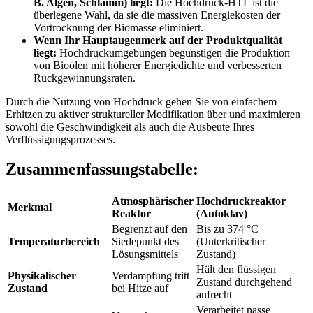
B. Algen, Schlamm) liegt:
Die Hochdruck-HTL ist die
überlegene Wahl, da sie die massiven Energiekosten der
Vortrocknung der Biomasse eliminiert.
Wenn Ihr Hauptaugenmerk auf der Produktqualität
liegt:
Hochdruckumgebungen begünstigen die Produktion
von Bioölen mit höherer Energiedichte und verbesserten
Rückgewinnungsraten.
Durch die Nutzung von Hochdruck gehen Sie von einfachem
Erhitzen zu aktiver struktureller Modifikation über und maximieren
sowohl die Geschwindigkeit als auch die Ausbeute Ihres
Verflüssigungsprozesses.
Zusammenfassungstabelle:
Atmosphärischer
Hochdruckreaktor
Merkmal
Reaktor
(Autoklav)
Begrenzt auf den
Bis zu 374 °C
Temperaturbereich
Siedepunkt des
(Unterkritischer
Lösungsmittels
Zustand)
Hält den flüssigen
Physikalischer
Verdampfung tritt
Zustand durchgehend
Zustand
bei Hitze auf
aufrecht
Verarbeitet nasse