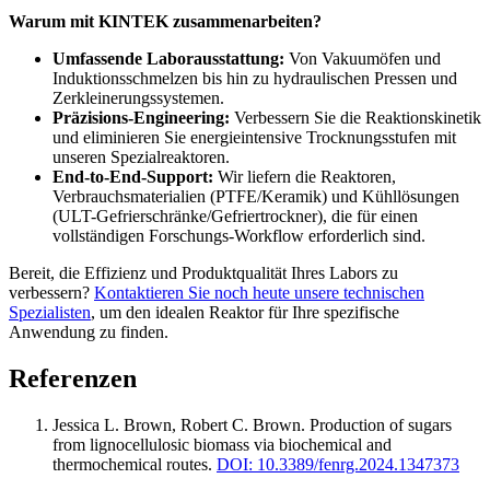
Warum mit KINTEK zusammenarbeiten?
Umfassende Laborausstattung:
Von Vakuumöfen und
Induktionsschmelzen bis hin zu hydraulischen Pressen und
Zerkleinerungssystemen.
Präzisions-Engineering:
Verbessern Sie die Reaktionskinetik
und eliminieren Sie energieintensive Trocknungsstufen mit
unseren Spezialreaktoren.
End-to-End-Support:
Wir liefern die Reaktoren,
Verbrauchsmaterialien (PTFE/Keramik) und Kühllösungen
(ULT-Gefrierschränke/Gefriertrockner), die für einen
vollständigen Forschungs-Workflow erforderlich sind.
Bereit, die Effizienz und Produktqualität Ihres Labors zu
verbessern?
Kontaktieren Sie noch heute unsere technischen
Spezialisten
, um den idealen Reaktor für Ihre spezifische
Anwendung zu finden.
Referenzen
Jessica L. Brown, Robert C. Brown
.
Production of sugars
from lignocellulosic biomass via biochemical and
thermochemical routes
.
DOI: 10.3389/fenrg.2024.1347373