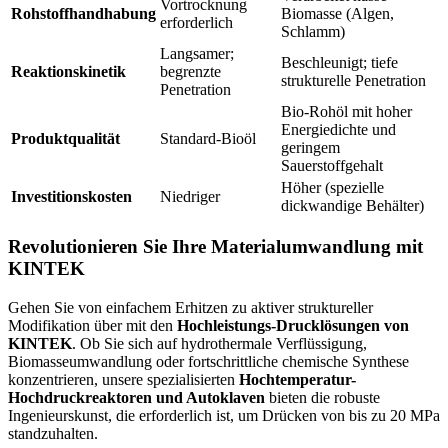
Vortrocknung
Rohstoffhandhabung
Biomasse (Algen,
erforderlich
Schlamm)
Langsamer;
Beschleunigt; tiefe
Reaktionskinetik
begrenzte
strukturelle Penetration
Penetration
Bio-Rohöl mit hoher
Energiedichte und
Produktqualität
Standard-Bioöl
geringem
Sauerstoffgehalt
Höher (spezielle
Investitionskosten
Niedriger
dickwandige Behälter)
Revolutionieren Sie Ihre Materialumwandlung mit
KINTEK
Gehen Sie von einfachem Erhitzen zu aktiver struktureller
Modifikation über mit den
Hochleistungs-Drucklösungen von
KINTEK
. Ob Sie sich auf hydrothermale Verflüssigung,
Biomasseumwandlung oder fortschrittliche chemische Synthese
konzentrieren, unsere spezialisierten
Hochtemperatur-
Hochdruckreaktoren und Autoklaven
bieten die robuste
Ingenieurskunst, die erforderlich ist, um Drücken von bis zu 20 MPa
standzuhalten.