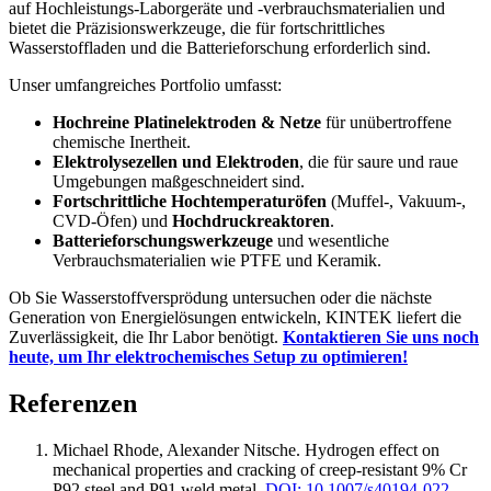
auf Hochleistungs-Laborgeräte und -verbrauchsmaterialien und
bietet die Präzisionswerkzeuge, die für fortschrittliches
Wasserstoffladen und die Batterieforschung erforderlich sind.
Unser umfangreiches Portfolio umfasst:
Hochreine Platinelektroden & Netze
für unübertroffene
chemische Inertheit.
Elektrolysezellen und Elektroden
, die für saure und raue
Umgebungen maßgeschneidert sind.
Fortschrittliche Hochtemperaturöfen
(Muffel-, Vakuum-,
CVD-Öfen) und
Hochdruckreaktoren
.
Batterieforschungswerkzeuge
und wesentliche
Verbrauchsmaterialien wie PTFE und Keramik.
Ob Sie Wasserstoffversprödung untersuchen oder die nächste
Generation von Energielösungen entwickeln, KINTEK liefert die
Zuverlässigkeit, die Ihr Labor benötigt.
Kontaktieren Sie uns noch
heute, um Ihr elektrochemisches Setup zu optimieren!
Referenzen
Michael Rhode, Alexander Nitsche
.
Hydrogen effect on
mechanical properties and cracking of creep-resistant 9% Cr
P92 steel and P91 weld metal
.
DOI: 10.1007/s40194-022-