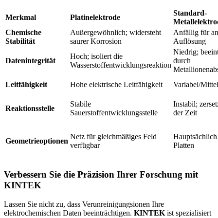
Standard-
Merkmal
Platinelektrode
Metallelektro
Chemische
Außergewöhnlich; widersteht
Anfällig für a
Stabilität
saurer Korrosion
Auflösung
Niedrig; beeint
Hoch; isoliert die
Datenintegrität
durch
Wasserstoffentwicklungsreaktion
Metallionenab
Leitfähigkeit
Hohe elektrische Leitfähigkeit
Variabel/Mitt
Stabile
Instabil; zerset
Reaktionsstelle
Sauerstoffentwicklungsstelle
der Zeit
Netz für gleichmäßiges Feld
Hauptsächlich
Geometrieoptionen
verfügbar
Platten
Verbessern Sie die Präzision Ihrer Forschung mit
KINTEK
Lassen Sie nicht zu, dass Verunreinigungsionen Ihre
elektrochemischen Daten beeinträchtigen.
KINTEK
ist spezialisiert