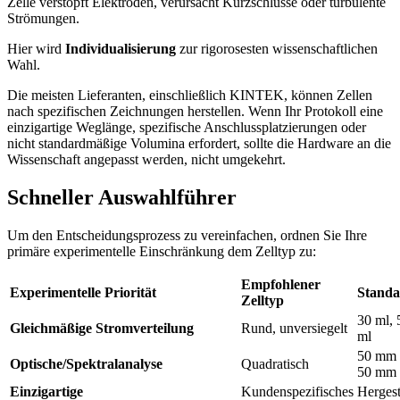
Zelle verstopft Elektroden, verursacht Kurzschlüsse oder turbulente
Strömungen.
Hier wird
Individualisierung
zur rigorosesten wissenschaftlichen
Wahl.
Die meisten Lieferanten, einschließlich KINTEK, können Zellen
nach spezifischen Zeichnungen herstellen. Wenn Ihr Protokoll eine
einzigartige Weglänge, spezifische Anschlussplatzierungen oder
nicht standardmäßige Volumina erfordert, sollte die Hardware an die
Wissenschaft angepasst werden, nicht umgekehrt.
Schneller Auswahlführer
Um den Entscheidungsprozess zu vereinfachen, ordnen Sie Ihre
primäre experimentelle Einschränkung dem Zelltyp zu:
Empfohlener
Experimentelle Priorität
Standa
Zelltyp
30 ml, 
Gleichmäßige Stromverteilung
Rund, unversiegelt
ml
50 mm 
Optische/Spektralanalyse
Quadratisch
50 mm
Einzigartige
Kundenspezifisches
Hergest