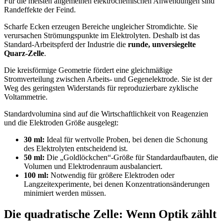
Für die meisten allgemeinen elektrochemischen Anwendungen sind
Randeffekte der Feind.
Scharfe Ecken erzeugen Bereiche ungleicher Stromdichte. Sie
verursachen Strömungspunkte im Elektrolyten. Deshalb ist das
Standard-Arbeitspferd der Industrie die
runde, unversiegelte
Quarz-Zelle
.
Die kreisförmige Geometrie fördert eine gleichmäßige
Stromverteilung zwischen Arbeits- und Gegenelektrode. Sie ist der
Weg des geringsten Widerstands für reproduzierbare zyklische
Voltammetrie.
Standardvolumina sind auf die Wirtschaftlichkeit von Reagenzien
und die Elektroden Größe ausgelegt:
30 ml:
Ideal für wertvolle Proben, bei denen die Schonung
des Elektrolyten entscheidend ist.
50 ml:
Die „Goldlöckchen“-Größe für Standardaufbauten, die
Volumen und Elektrodenraum ausbalanciert.
100 ml:
Notwendig für größere Elektroden oder
Langzeitexperimente, bei denen Konzentrationsänderungen
minimiert werden müssen.
Die quadratische Zelle: Wenn Optik zählt