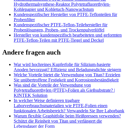
Hydrothermalsynthese-Reaktor Polytetrafluorethylen-
Kohlepapier und Kohletuch-Nanowachstum
Kundenspezifischer Hersteller von PTFE-Teflonteilen für
Probenfilter
Kundenspezifischer PTFE-Teflon-Teilehersteller für
Probenlösungen, Proben- und Trockenpulverlöffel
Hersteller von kundenspezifisch bearbeiteten und geformten
PTFE-Teflon-Teilen mit PTFE-Tiegel und Deckel
Andere fragen auch
War wird hochreines Kupferfolie für Silizium-basierte
Anoden bevorzugt? Effizienz und Beladungsdichte steigern
Welche Vorteile bietet die Verwendung von Titan? Erzielen
Sie unübertroffene Festigkeit und Korrosionsbeständigkeit
Was sind die Vorteile der Verwendung von
Polytetrafluorethylen (PTFE)-Folien als Gießsubstrate? |
KINTEK Solution
In welcher Weise definieren tragbare
Laborverbrauchsmaterialien wie PTFE-Folien einen
funktionalen Arbeitsbereich? Verwandeln Sie Ihre Laborbank
Warum flexible Graphitfolie beim Heißpressen verwenden?
Schützt die Reinheit von Titan und verlängert die
Lebensdauer der Form