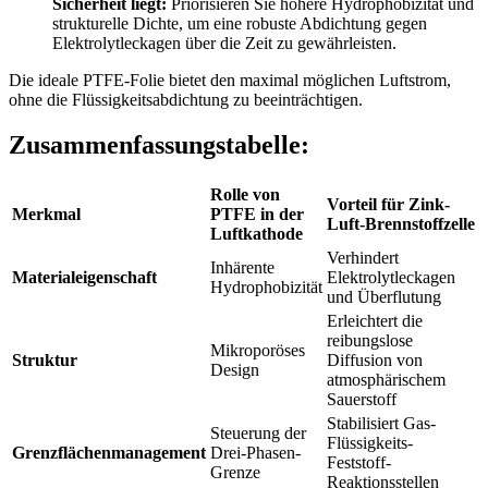
Sicherheit liegt:
Priorisieren Sie höhere Hydrophobizität und
strukturelle Dichte, um eine robuste Abdichtung gegen
Elektrolytleckagen über die Zeit zu gewährleisten.
Die ideale PTFE-Folie bietet den maximal möglichen Luftstrom,
ohne die Flüssigkeitsabdichtung zu beeinträchtigen.
Zusammenfassungstabelle:
Rolle von
Vorteil für Zink-
Merkmal
PTFE in der
Luft-Brennstoffzelle
Luftkathode
Verhindert
Inhärente
Materialeigenschaft
Elektrolytleckagen
Hydrophobizität
und Überflutung
Erleichtert die
reibungslose
Mikroporöses
Struktur
Diffusion von
Design
atmosphärischem
Sauerstoff
Stabilisiert Gas-
Steuerung der
Flüssigkeits-
Grenzflächenmanagement
Drei-Phasen-
Feststoff-
Grenze
Reaktionsstellen