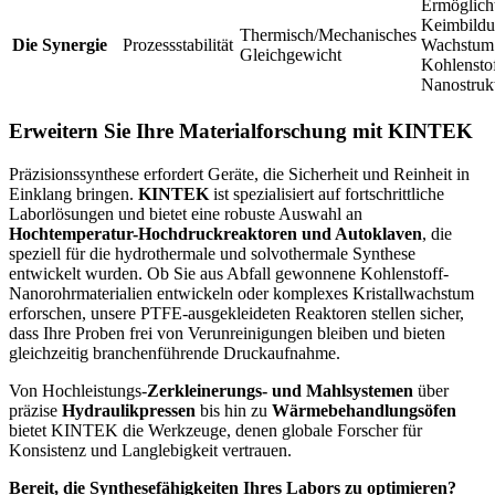
Ermöglicht
Keimbildu
Thermisch/Mechanisches
Die Synergie
Prozessstabilität
Wachstum 
Gleichgewicht
Kohlenstof
Nanostruk
Erweitern Sie Ihre Materialforschung mit KINTEK
Präzisionssynthese erfordert Geräte, die Sicherheit und Reinheit in
Einklang bringen.
KINTEK
ist spezialisiert auf fortschrittliche
Laborlösungen und bietet eine robuste Auswahl an
Hochtemperatur-Hochdruckreaktoren und Autoklaven
, die
speziell für die hydrothermale und solvothermale Synthese
entwickelt wurden. Ob Sie aus Abfall gewonnene Kohlenstoff-
Nanorohrmaterialien entwickeln oder komplexes Kristallwachstum
erforschen, unsere PTFE-ausgekleideten Reaktoren stellen sicher,
dass Ihre Proben frei von Verunreinigungen bleiben und bieten
gleichzeitig branchenführende Druckaufnahme.
Von Hochleistungs-
Zerkleinerungs- und Mahlsystemen
über
präzise
Hydraulikpressen
bis hin zu
Wärmebehandlungsöfen
bietet KINTEK die Werkzeuge, denen globale Forscher für
Konsistenz und Langlebigkeit vertrauen.
Bereit, die Synthesefähigkeiten Ihres Labors zu optimieren?