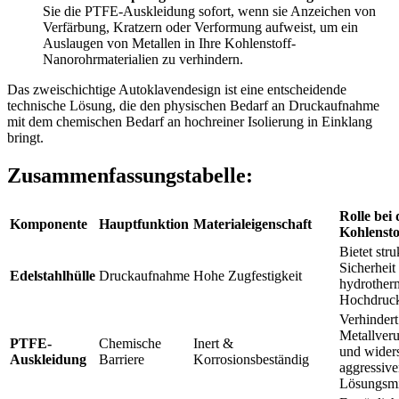
Sie die PTFE-Auskleidung sofort, wenn sie Anzeichen von
Verfärbung, Kratzern oder Verformung aufweist, um ein
Auslaugen von Metallen in Ihre Kohlenstoff-
Nanorohrmaterialien zu verhindern.
Das zweischichtige Autoklavendesign ist eine entscheidende
technische Lösung, die den physischen Bedarf an Druckaufnahme
mit dem chemischen Bedarf an hochreiner Isolierung in Einklang
bringt.
Zusammenfassungstabelle:
Rolle bei 
Komponente
Hauptfunktion
Materialeigenschaft
Kohlensto
Bietet stru
Sicherheit 
Edelstahlhülle
Druckaufnahme
Hohe Zugfestigkeit
hydrother
Hochdruck
Verhindert
Metallver
PTFE-
Chemische
Inert &
und widers
Auskleidung
Barriere
Korrosionsbeständig
aggressiv
Lösungsmi