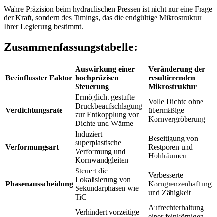
Wahre Präzision beim hydraulischen Pressen ist nicht nur eine Frage
der Kraft, sondern des Timings, das die endgültige Mikrostruktur
Ihrer Legierung bestimmt.
Zusammenfassungstabelle:
Auswirkung einer
Veränderung der
Beeinflusster Faktor
hochpräzisen
resultierenden
Steuerung
Mikrostruktur
Ermöglicht gestufte
Volle Dichte ohne
Druckbeaufschlagung
Verdichtungsrate
übermäßige
zur Entkopplung von
Kornvergröberung
Dichte und Wärme
Induziert
Beseitigung von
superplastische
Verformungsart
Restporen und
Verformung und
Hohlräumen
Kornwandgleiten
Steuert die
Verbesserte
Lokalisierung von
Phasenausscheidung
Korngrenzenhaftung
Sekundärphasen wie
und Zähigkeit
TiC
Aufrechterhaltung
Verhindert vorzeitige
einer feinkörnigen