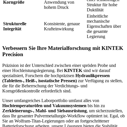
Korngröße
Anwendung von
Struktur für hohe
hohem Druck
Duktilität
Einheitliche
mechanische
Strukturelle
Konsistente, genaue
Eigenschaften über
Integrität
Krafteinwirkung
die gesamte
Legierung
Verbessern Sie Ihre Materialforschung mit KINTEK
Precision
Präzision ist der Unterschied zwischen einer spröden Probe und
einer Hochleistungslegierung. Bei
KINTEK
sind wir darauf
spezialisiert, Forschern die hochpräzisen
Hydraulikpressen
(Tabletten-, Heiß-, isostatische Pressen)
zur Verfügung zu stellen,
die für die Beherrschung der Verdichtungs- und
Korngrößenkontrolle erforderlich sind.
Unser umfangreiches Laborportfolio umfasst alles von
Hochtemperaturöfen und Vakuumsystemen
bis hin zu
Zerkleinerungs-, Mahl- und Siebausrüstung
, um sicherzustellen,
dass Ihr gesamter Pulvermetallurgie-Workflow optimiert ist. Egal, ob
Sie an Wolfram-Titan-Legierungen oder an fortgeschrittener
Batterieforschung arbeiten, unsere Lösungen bieten die Stabilität