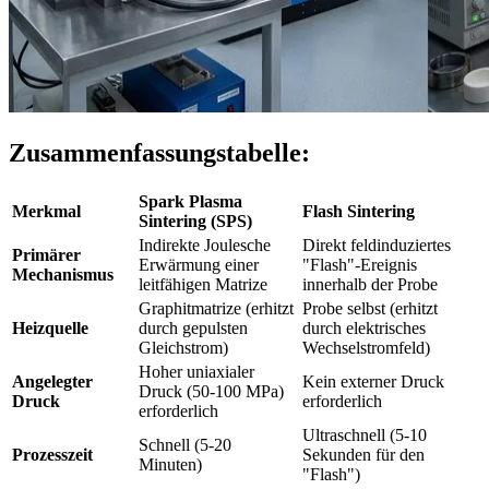
Zusammenfassungstabelle:
Spark Plasma
Merkmal
Flash Sintering
Sintering (SPS)
Indirekte Joulesche
Direkt feldinduziertes
Primärer
Erwärmung einer
"Flash"-Ereignis
Mechanismus
leitfähigen Matrize
innerhalb der Probe
Graphitmatrize (erhitzt
Probe selbst (erhitzt
Heizquelle
durch gepulsten
durch elektrisches
Gleichstrom)
Wechselstromfeld)
Hoher uniaxialer
Angelegter
Kein externer Druck
Druck (50-100 MPa)
Druck
erforderlich
erforderlich
Ultraschnell (5-10
Schnell (5-20
Prozesszeit
Sekunden für den
Minuten)
"Flash")