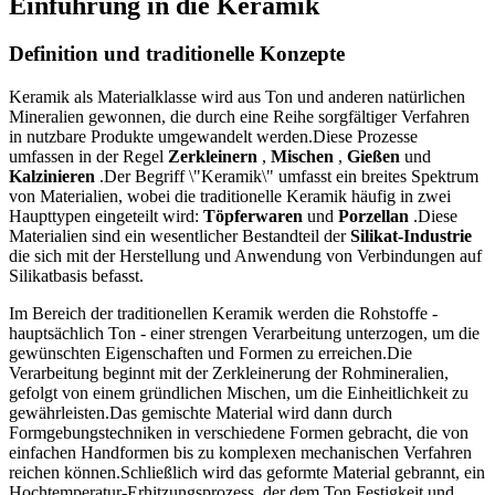
Einführung in die Keramik
Definition und traditionelle Konzepte
Keramik als Materialklasse wird aus Ton und anderen natürlichen
Mineralien gewonnen, die durch eine Reihe sorgfältiger Verfahren
in nutzbare Produkte umgewandelt werden.Diese Prozesse
umfassen in der Regel
Zerkleinern
,
Mischen
,
Gießen
und
Kalzinieren
.Der Begriff \"Keramik\" umfasst ein breites Spektrum
von Materialien, wobei die traditionelle Keramik häufig in zwei
Haupttypen eingeteilt wird:
Töpferwaren
und
Porzellan
.Diese
Materialien sind ein wesentlicher Bestandteil der
Silikat-Industrie
die sich mit der Herstellung und Anwendung von Verbindungen auf
Silikatbasis befasst.
Im Bereich der traditionellen Keramik werden die Rohstoffe -
hauptsächlich Ton - einer strengen Verarbeitung unterzogen, um die
gewünschten Eigenschaften und Formen zu erreichen.Die
Verarbeitung beginnt mit der Zerkleinerung der Rohmineralien,
gefolgt von einem gründlichen Mischen, um die Einheitlichkeit zu
gewährleisten.Das gemischte Material wird dann durch
Formgebungstechniken in verschiedene Formen gebracht, die von
einfachen Handformen bis zu komplexen mechanischen Verfahren
reichen können.Schließlich wird das geformte Material gebrannt, ein
Hochtemperatur-Erhitzungsprozess, der dem Ton Festigkeit und