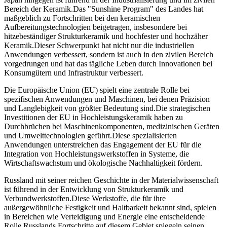
Bereich der Keramik.Das "Sunshine Program" des Landes hat
maßgeblich zu Fortschritten bei den keramischen
Aufbereitungstechnologien beigetragen, insbesondere bei
hitzebeständiger Strukturkeramik und hochfester und hochzäher
Keramik.Dieser Schwerpunkt hat nicht nur die industriellen
Anwendungen verbessert, sondern ist auch in den zivilen Bereich
vorgedrungen und hat das tägliche Leben durch Innovationen bei
Konsumgütern und Infrastruktur verbessert.
Die Europäische Union (EU) spielt eine zentrale Rolle bei
spezifischen Anwendungen und Maschinen, bei denen Präzision
und Langlebigkeit von größter Bedeutung sind.Die strategischen
Investitionen der EU in Hochleistungskeramik haben zu
Durchbrüchen bei Maschinenkomponenten, medizinischen Geräten
und Umwelttechnologien geführt.Diese spezialisierten
Anwendungen unterstreichen das Engagement der EU für die
Integration von Hochleistungswerkstoffen in Systeme, die
Wirtschaftswachstum und ökologische Nachhaltigkeit fördern.
Russland mit seiner reichen Geschichte in der Materialwissenschaft
ist führend in der Entwicklung von Strukturkeramik und
Verbundwerkstoffen.Diese Werkstoffe, die für ihre
außergewöhnliche Festigkeit und Haltbarkeit bekannt sind, spielen
in Bereichen wie Verteidigung und Energie eine entscheidende
Rolle.Russlands Fortschritte auf diesem Gebiet spiegeln seinen