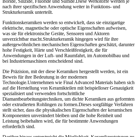
Boride, Silizide, Fluoride und Sulfide.Diese Werkstoffe werden je
nach ihrer spezifischen Anwendung weiter in Funktions- und
Strukturkeramik unterteilt.
Funktionskeramiken werden so entwickelt, dass sie einzigartige
elektrische, magnetische oder optische Eigenschaften aufweisen,
was sie für elektronische Geräte, Sensoren und Aktoren
unverzichtbar macht.Strukturkeramik hingegen wird für ihre
außergewöhnlichen mechanischen Eigenschaften geschätzt, darunter
hohe Festigkeit, Härte und Verschleißfestigkeit, die für
Anwendungen in der Luft- und Raumfahrt, im Automobilbau und
bei Industriemaschinen entscheidend sind.
Die Präzision, mit der diese Keramiken hergestellt werden, ist ein
Beweis für ihre Bedeutung in der modernen
Technologie.Unternehmen wie Final Advanced Materials haben sich
auf die Herstellung von Keramikteilen mit beispielloser Genauigkeit
spezialisiert und verwenden fortschrittliche
Diamantbearbeitungstechniken, um dichte Keramiken aus geformten
oder extrudierten Rohlingen zu formen.Dieses sorgfältige Verfahren
stellt sicher, dass die physikalischen Eigenschaften der keramischen
Komponenten unverändert bleiben und die hohe Reinheit und
Leistung beibehalten wird, die für bestimmte Anwendungen
erforderlich sind.
Darüber hinaus unterstreicht die Möglichkeit, Keramikprototypen zu