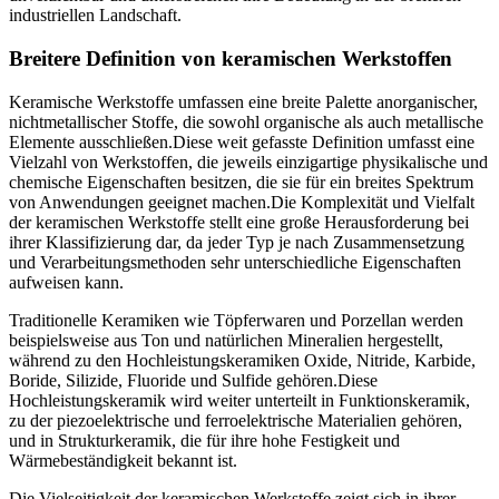
industriellen Landschaft.
Breitere Definition von keramischen Werkstoffen
Keramische Werkstoffe umfassen eine breite Palette anorganischer,
nichtmetallischer Stoffe, die sowohl organische als auch metallische
Elemente ausschließen.Diese weit gefasste Definition umfasst eine
Vielzahl von Werkstoffen, die jeweils einzigartige physikalische und
chemische Eigenschaften besitzen, die sie für ein breites Spektrum
von Anwendungen geeignet machen.Die Komplexität und Vielfalt
der keramischen Werkstoffe stellt eine große Herausforderung bei
ihrer Klassifizierung dar, da jeder Typ je nach Zusammensetzung
und Verarbeitungsmethoden sehr unterschiedliche Eigenschaften
aufweisen kann.
Traditionelle Keramiken wie Töpferwaren und Porzellan werden
beispielsweise aus Ton und natürlichen Mineralien hergestellt,
während zu den Hochleistungskeramiken Oxide, Nitride, Karbide,
Boride, Silizide, Fluoride und Sulfide gehören.Diese
Hochleistungskeramik wird weiter unterteilt in Funktionskeramik,
zu der piezoelektrische und ferroelektrische Materialien gehören,
und in Strukturkeramik, die für ihre hohe Festigkeit und
Wärmebeständigkeit bekannt ist.
Die Vielseitigkeit der keramischen Werkstoffe zeigt sich in ihrer