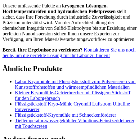
Unsere umfassende Palette an
kryogenen Lösungen,
Hochtemperaturöfen und hydraulischen Pelletpressen
stellt
sicher, dass Ihre Forschung durch industrielle Zuverlässigkeit und
Präzision unterstützt wird. Von der Aufrechterhaltung der
chemischen Integrität von Sulfid-Elektrolyten bis zur Erzielung einer
perfekten Nanodispersion stehen Ihnen unsere Experten zur
Verfügung, um Ihren Materialverarbeitungsworkflow zu optimieren.
Bereit, Ihre Ergebnisse zu verfeinern?
Kontaktieren Sie uns noch
heute, um die perfekte Lösung für Ihr Labor zu finden!
Ähnliche Produkte
Labor Kryomühle mit Flüssigstickstoff zum Pulverisieren von
Kunststoffrohstoffen und wärmeempfindlichen Materialien
Kleiner Kryomühle-Gefrierbrecher mit flüssigem Stickstoff
für den Laborgebrauch
Flüssigstickstoff Kryo-Mühle Cryomill Luftstrom Ultrafine
Pulverisierer
Flüssigstickstoff-Kryomühle mit Schneckenförderer
Tieftemperatur-wassergekühlter Vibrations-Feinstzerkleinerer
mit Touchscreen