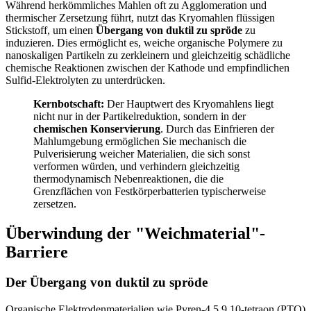
Während herkömmliches Mahlen oft zu Agglomeration und
thermischer Zersetzung führt, nutzt das Kryomahlen flüssigen
Stickstoff, um einen
Übergang von duktil zu spröde
zu
induzieren. Dies ermöglicht es, weiche organische Polymere zu
nanoskaligen Partikeln zu zerkleinern und gleichzeitig schädliche
chemische Reaktionen zwischen der Kathode und empfindlichen
Sulfid-Elektrolyten zu unterdrücken.
Kernbotschaft:
Der Hauptwert des Kryomahlens liegt
nicht nur in der Partikelreduktion, sondern in der
chemischen Konservierung
. Durch das Einfrieren der
Mahlumgebung ermöglichen Sie mechanisch die
Pulverisierung weicher Materialien, die sich sonst
verformen würden, und verhindern gleichzeitig
thermodynamisch Nebenreaktionen, die die
Grenzflächen von Festkörperbatterien typischerweise
zersetzen.
Überwindung der "Weichmaterial"-
Barriere
Der Übergang von duktil zu spröde
Organische Elektrodenmaterialien wie Pyren-4,5,9,10-tetraon (PTO)