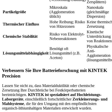
Zersplittern)
Mikroskala
Nanoskala
Partikelgröße
(Agglomeration
(gleichmäßige
üblich)
Dispersion)
Hohe Reibung; Risiko
Keine thermisc
Thermischer Einfluss
von Hitzezonen
Zersetzung
Kinetische
Risiko von Elektrolyt-
Chemische Stabilität
Unterdrückung
Nebenreaktionen
von Reaktionen
Physikalische
Benötigt oft
Anti-
Lösungsmittelabhängigkeit
Lösungsmittel (z.B.
Agglomeration
Aceton)
(lösungsmittelfr
Verbessern Sie Ihre Batterieforschung mit KINTEK
Precision
Lassen Sie nicht zu, dass Materialduktilität oder chemische
Zersetzung Ihre Durchbrüche bei Festkörperbatterien
beeinträchtigen.
KINTEK ist spezialisiert auf Hochleistungs-
Laborgeräte
, einschließlich fortschrittlicher
Zerkleinerungs- und
Mahlsysteme
, die für den Umgang mit den empfindlichsten
organisch-lithiumhaltigen Materialien entwickelt wurden.