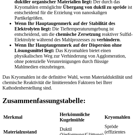
duktiler organischer Materialien liegt:
Der durch das
Kryomahlen ermöglichte
Übergang von duktil zu spröde
ist
entscheidend für die Erzielung von nanoskaligen
Partikelgrößen.
Wenn Ihr Hauptaugenmerk auf der Stabilität des
Elektrolyten liegt:
Die Tieftemperaturumgebung ist
entscheidend, um die
chemische Zersetzung
reaktiver Sulfid-
Elektrolyte während des Mahlprozesses zu
verhindern
.
Wenn Ihr Hauptaugenmerk auf der Dispersion ohne
Lösungsmittel liegt:
Das Kryomahlen bietet einen
physikalischen Weg zur Verhinderung von Agglomeration,
ohne potenzielle Verunreinigungen durch flüssige
Mahlmedien einzubringen.
Das Kryomahlen ist die definitive Wahl, wenn Materialduktilität und
chemische Reaktivität die limitierenden Faktoren bei Ihrer
Kathodenherstellung sind.
Zusammenfassungstabelle:
Herkömmliche
Merkmal
Kryomahlen
Kugelmühle
Spröde
Duktil
Materialzustand
(effizientes
(Verformung/Glättung)