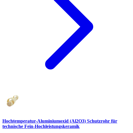
Hochtemperatur-Aluminiumoxid (Al2O3) Schutzrohr für
technische Fein-Hochleistungskeramik