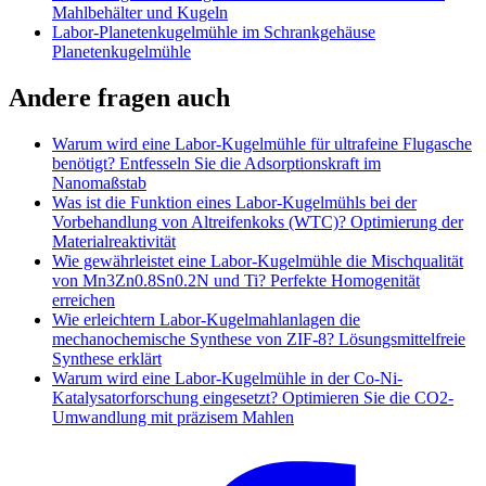
Mahlbehälter und Kugeln
Labor-Planetenkugelmühle im Schrankgehäuse
Planetenkugelmühle
Andere fragen auch
Warum wird eine Labor-Kugelmühle für ultrafeine Flugasche
benötigt? Entfesseln Sie die Adsorptionskraft im
Nanomaßstab
Was ist die Funktion eines Labor-Kugelmühls bei der
Vorbehandlung von Altreifenkoks (WTC)? Optimierung der
Materialreaktivität
Wie gewährleistet eine Labor-Kugelmühle die Mischqualität
von Mn3Zn0.8Sn0.2N und Ti? Perfekte Homogenität
erreichen
Wie erleichtern Labor-Kugelmahlanlagen die
mechanochemische Synthese von ZIF-8? Lösungsmittelfreie
Synthese erklärt
Warum wird eine Labor-Kugelmühle in der Co-Ni-
Katalysatorforschung eingesetzt? Optimieren Sie die CO2-
Umwandlung mit präzisem Mahlen