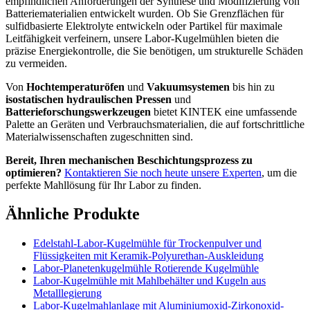
empfindlichen Anforderungen der Synthese und Modifizierung von
Batteriematerialien entwickelt wurden. Ob Sie Grenzflächen für
sulfidbasierte Elektrolyte entwickeln oder Partikel für maximale
Leitfähigkeit verfeinern, unsere Labor-Kugelmühlen bieten die
präzise Energiekontrolle, die Sie benötigen, um strukturelle Schäden
zu vermeiden.
Von
Hochtemperaturöfen
und
Vakuumsystemen
bis hin zu
isostatischen hydraulischen Pressen
und
Batterieforschungswerkzeugen
bietet KINTEK eine umfassende
Palette an Geräten und Verbrauchsmaterialien, die auf fortschrittliche
Materialwissenschaften zugeschnitten sind.
Bereit, Ihren mechanischen Beschichtungsprozess zu
optimieren?
Kontaktieren Sie noch heute unsere Experten
, um die
perfekte Mahllösung für Ihr Labor zu finden.
Ähnliche Produkte
Edelstahl-Labor-Kugelmühle für Trockenpulver und
Flüssigkeiten mit Keramik-Polyurethan-Auskleidung
Labor-Planetenkugelmühle Rotierende Kugelmühle
Labor-Kugelmühle mit Mahlbehälter und Kugeln aus
Metalllegierung
Labor-Kugelmahlanlage mit Aluminiumoxid-Zirkonoxid-