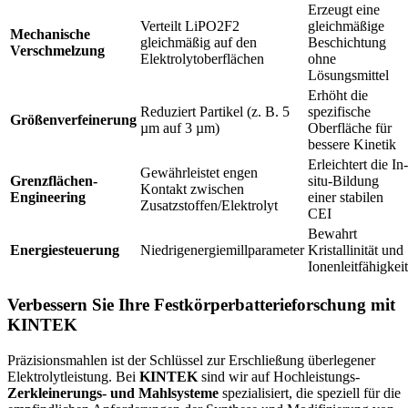
Erzeugt eine
Verteilt LiPO2F2
gleichmäßige
Mechanische
gleichmäßig auf den
Beschichtung
Verschmelzung
Elektrolytoberflächen
ohne
Lösungsmittel
Erhöht die
Reduziert Partikel (z. B. 5
spezifische
Größenverfeinerung
µm auf 3 µm)
Oberfläche für
bessere Kinetik
Erleichtert die In-
Gewährleistet engen
Grenzflächen-
situ-Bildung
Kontakt zwischen
Engineering
einer stabilen
Zusatzstoffen/Elektrolyt
CEI
Bewahrt
Energiesteuerung
Niedrigenergiemillparameter
Kristallinität und
Ionenleitfähigkeit
Verbessern Sie Ihre Festkörperbatterieforschung mit
KINTEK
Präzisionsmahlen ist der Schlüssel zur Erschließung überlegener
Elektrolytleistung. Bei
KINTEK
sind wir auf Hochleistungs-
Zerkleinerungs- und Mahlsysteme
spezialisiert, die speziell für die