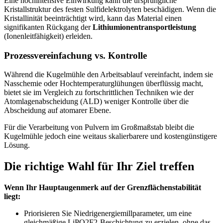
Eine hochintensive Einwirkung kann die ursprüngliche
Kristallstruktur des festen Sulfidelektrolyten beschädigen. Wenn die
Kristallinität beeinträchtigt wird, kann das Material einen
signifikanten Rückgang der
Lithiumionentransportleistung
(Ionenleitfähigkeit) erleiden.
Prozessvereinfachung vs. Kontrolle
Während die Kugelmühle den Arbeitsablauf vereinfacht, indem sie
Nasschemie oder Hochtemperaturglühungen überflüssig macht,
bietet sie im Vergleich zu fortschrittlichen Techniken wie der
Atomlagenabscheidung (ALD) weniger Kontrolle über die
Abscheidung auf atomarer Ebene.
Für die Verarbeitung von Pulvern im Großmaßstab bleibt die
Kugelmühle jedoch eine weitaus skalierbarere und kostengünstigere
Lösung.
Die richtige Wahl für Ihr Ziel treffen
Wenn Ihr Hauptaugenmerk auf der Grenzflächenstabilität
liegt:
Priorisieren Sie Niedrigenergiemillparameter, um eine
gleichmäßige LiPO2F2-Beschichtung zu erzielen, ohne das