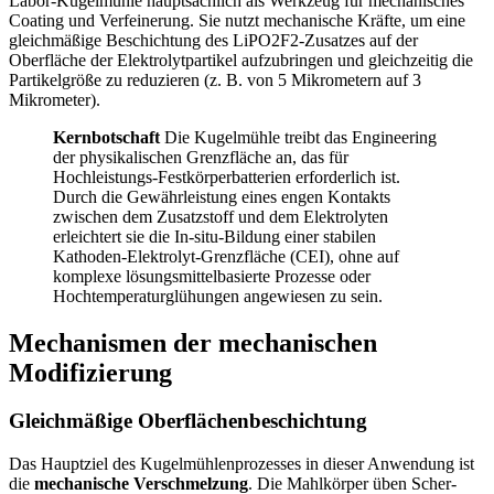
Labor-Kugelmühle hauptsächlich als Werkzeug für mechanisches
Coating und Verfeinerung. Sie nutzt mechanische Kräfte, um eine
gleichmäßige Beschichtung des LiPO2F2-Zusatzes auf der
Oberfläche der Elektrolytpartikel aufzubringen und gleichzeitig die
Partikelgröße zu reduzieren (z. B. von 5 Mikrometern auf 3
Mikrometer).
Kernbotschaft
Die Kugelmühle treibt das Engineering
der physikalischen Grenzfläche an, das für
Hochleistungs-Festkörperbatterien erforderlich ist.
Durch die Gewährleistung eines engen Kontakts
zwischen dem Zusatzstoff und dem Elektrolyten
erleichtert sie die In-situ-Bildung einer stabilen
Kathoden-Elektrolyt-Grenzfläche (CEI), ohne auf
komplexe lösungsmittelbasierte Prozesse oder
Hochtemperaturglühungen angewiesen zu sein.
Mechanismen der mechanischen
Modifizierung
Gleichmäßige Oberflächenbeschichtung
Das Hauptziel des Kugelmühlenprozesses in dieser Anwendung ist
die
mechanische Verschmelzung
. Die Mahlkörper üben Scher-