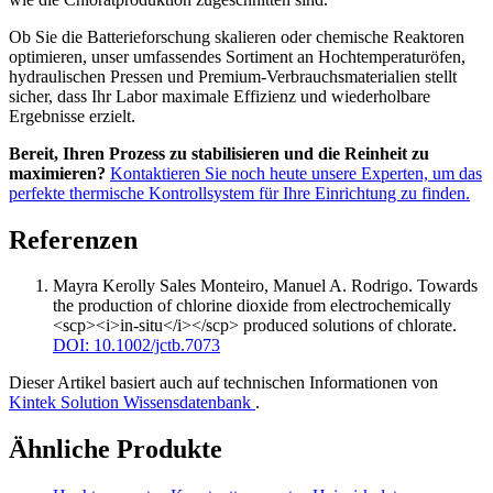
Ob Sie die Batterieforschung skalieren oder chemische Reaktoren
optimieren, unser umfassendes Sortiment an Hochtemperaturöfen,
hydraulischen Pressen und Premium-Verbrauchsmaterialien stellt
sicher, dass Ihr Labor maximale Effizienz und wiederholbare
Ergebnisse erzielt.
Bereit, Ihren Prozess zu stabilisieren und die Reinheit zu
maximieren?
Kontaktieren Sie noch heute unsere Experten, um das
perfekte thermische Kontrollsystem für Ihre Einrichtung zu finden.
Referenzen
Mayra Kerolly Sales Monteiro, Manuel A. Rodrigo
.
Towards
the production of chlorine dioxide from electrochemically
<scp><i>in‐situ</i></scp> produced solutions of chlorate
.
DOI: 10.1002/jctb.7073
Dieser Artikel basiert auch auf technischen Informationen von
Kintek Solution Wissensdatenbank
.
Ähnliche Produkte