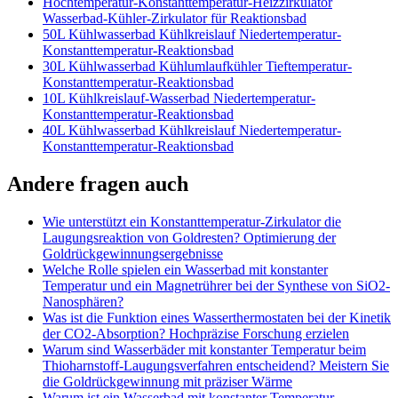
Hochtemperatur-Konstanttemperatur-Heizzirkulator
Wasserbad-Kühler-Zirkulator für Reaktionsbad
50L Kühlwasserbad Kühlkreislauf Niedertemperatur-
Konstanttemperatur-Reaktionsbad
30L Kühlwasserbad Kühlumlaufkühler Tieftemperatur-
Konstanttemperatur-Reaktionsbad
10L Kühlkreislauf-Wasserbad Niedertemperatur-
Konstanttemperatur-Reaktionsbad
40L Kühlwasserbad Kühlkreislauf Niedertemperatur-
Konstanttemperatur-Reaktionsbad
Andere fragen auch
Wie unterstützt ein Konstanttemperatur-Zirkulator die
Laugungsreaktion von Goldresten? Optimierung der
Goldrückgewinnungsergebnisse
Welche Rolle spielen ein Wasserbad mit konstanter
Temperatur und ein Magnetrührer bei der Synthese von SiO2-
Nanosphären?
Was ist die Funktion eines Wasserthermostaten bei der Kinetik
der CO2-Absorption? Hochpräzise Forschung erzielen
Warum sind Wasserbäder mit konstanter Temperatur beim
Thioharnstoff-Laugungsverfahren entscheidend? Meistern Sie
die Goldrückgewinnung mit präziser Wärme
Warum ist ein Wasserbad mit konstanter Temperatur