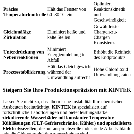
Optimiert
Präzise
Hält das Fenster von
Reaktionskinetik
Temperaturkontrolle
60–80 °C ein
und
Geschwindigkeit
Gewährleistet
Gleichmäßige
Eliminiert heiße und
Chargen-zu-
Zirkulation
kalte Stellen
Chargen-
Konsistenz
Minimiert
Unterdrückung von
Erhöht die Reinheit
Energieumleitung in
Nebenreaktionen
des Endprodukts
Abfall
Hält das Gleichgewicht
Hohe Chlordioxid-
Prozessstabilisierung
während der
Umwandlungsraten
Umwandlung aufrecht
Steigern Sie Ihre Produktionspräzision mit KINTEK
Lassen Sie nicht zu, dass thermische Instabilität Ihre chemischen
Ausbeuten beeinträchtigt.
KINTEK
ist spezialisiert auf
fortschrittliche Laborlösungen und bietet leistungsstarke
zirkulierende Wasserbäder mit konstanter Temperatur,
Kühllösungen (ULT-Gefrierschränke, Kühler) und spezialisierte
Elektrolysezellen
, die auf anspruchsvolle industrielle Arbeitsabläufe
wie die Chloratproduktion zugeschnitten sind.