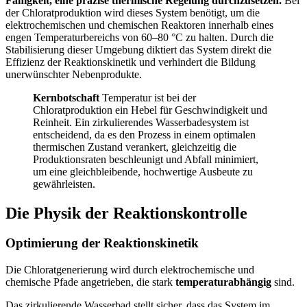
Fähigkeit, eine präzise thermische Regelung durchzusetzen.
Bei
der Chloratproduktion wird dieses System benötigt, um die
elektrochemischen und chemischen Reaktoren innerhalb eines
engen Temperaturbereichs von 60–80 °C zu halten. Durch die
Stabilisierung dieser Umgebung diktiert das System direkt die
Effizienz der Reaktionskinetik und verhindert die Bildung
unerwünschter Nebenprodukte.
Kernbotschaft
Temperatur ist bei der
Chloratproduktion ein Hebel für Geschwindigkeit und
Reinheit. Ein zirkulierendes Wasserbadesystem ist
entscheidend, da es den Prozess in einem optimalen
thermischen Zustand verankert, gleichzeitig die
Produktionsraten beschleunigt und Abfall minimiert,
um eine gleichbleibende, hochwertige Ausbeute zu
gewährleisten.
Die Physik der Reaktionskontrolle
Optimierung der Reaktionskinetik
Die Chloratgenerierung wird durch elektrochemische und
chemische Pfade angetrieben, die stark
temperaturabhängig
sind.
Das zirkulierende Wasserbad stellt sicher, dass das System im