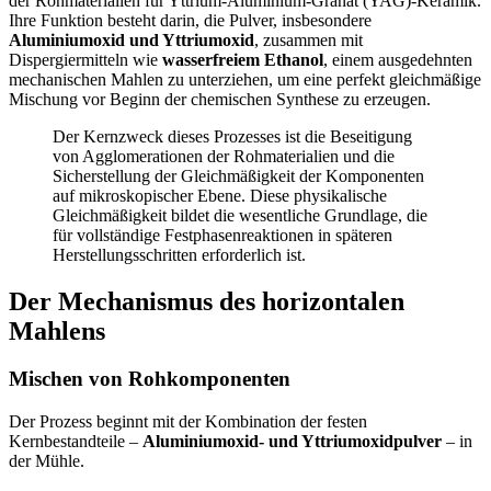
der Rohmaterialien für Yttrium-Aluminium-Granat (YAG)-Keramik.
Ihre Funktion besteht darin, die Pulver, insbesondere
Aluminiumoxid und Yttriumoxid
, zusammen mit
Dispergiermitteln wie
wasserfreiem Ethanol
, einem ausgedehnten
mechanischen Mahlen zu unterziehen, um eine perfekt gleichmäßige
Mischung vor Beginn der chemischen Synthese zu erzeugen.
Der Kernzweck dieses Prozesses ist die Beseitigung
von Agglomerationen der Rohmaterialien und die
Sicherstellung der Gleichmäßigkeit der Komponenten
auf mikroskopischer Ebene. Diese physikalische
Gleichmäßigkeit bildet die wesentliche Grundlage, die
für vollständige Festphasenreaktionen in späteren
Herstellungsschritten erforderlich ist.
Der Mechanismus des horizontalen
Mahlens
Mischen von Rohkomponenten
Der Prozess beginnt mit der Kombination der festen
Kernbestandteile –
Aluminiumoxid- und Yttriumoxidpulver
– in
der Mühle.