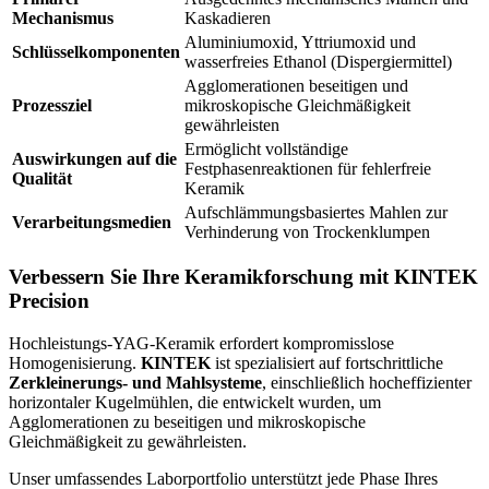
Mechanismus
Kaskadieren
Aluminiumoxid, Yttriumoxid und
Schlüsselkomponenten
wasserfreies Ethanol (Dispergiermittel)
Agglomerationen beseitigen und
Prozessziel
mikroskopische Gleichmäßigkeit
gewährleisten
Ermöglicht vollständige
Auswirkungen auf die
Festphasenreaktionen für fehlerfreie
Qualität
Keramik
Aufschlämmungsbasiertes Mahlen zur
Verarbeitungsmedien
Verhinderung von Trockenklumpen
Verbessern Sie Ihre Keramikforschung mit KINTEK
Precision
Hochleistungs-YAG-Keramik erfordert kompromisslose
Homogenisierung.
KINTEK
ist spezialisiert auf fortschrittliche
Zerkleinerungs- und Mahlsysteme
, einschließlich hocheffizienter
horizontaler Kugelmühlen, die entwickelt wurden, um
Agglomerationen zu beseitigen und mikroskopische
Gleichmäßigkeit zu gewährleisten.
Unser umfassendes Laborportfolio unterstützt jede Phase Ihres