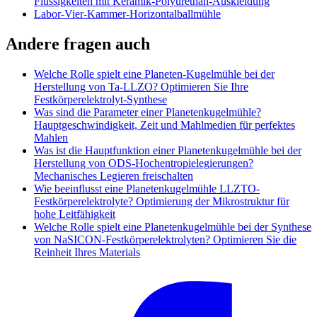
Flüssigkeiten mit Keramik-Polyurethan-Auskleidung
Labor-Vier-Kammer-Horizontalballmühle
Andere fragen auch
Welche Rolle spielt eine Planeten-Kugelmühle bei der
Herstellung von Ta-LLZO? Optimieren Sie Ihre
Festkörperelektrolyt-Synthese
Was sind die Parameter einer Planetenkugelmühle?
Hauptgeschwindigkeit, Zeit und Mahlmedien für perfektes
Mahlen
Was ist die Hauptfunktion einer Planetenkugelmühle bei der
Herstellung von ODS-Hochentropielegierungen?
Mechanisches Legieren freischalten
Wie beeinflusst eine Planetenkugelmühle LLZTO-
Festkörperelektrolyte? Optimierung der Mikrostruktur für
hohe Leitfähigkeit
Welche Rolle spielt eine Planetenkugelmühle bei der Synthese
von NaSICON-Festkörperelektrolyten? Optimieren Sie die
Reinheit Ihres Materials