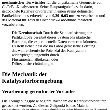
mechanischer Torwächter
für die physikalische Geometrie von
CoCeBa-Katalysatoren. Seine Hauptaufgabe besteht darin,
getrocknete Katalysatorvorläufer in einen streng definierten
Partikeldurchmesserbereich von
0,20–0,63 mm
zu verarbeiten und
das Material für Tests in Hochdruck-Labortunnelreaktoren
vorzubereiten.
Die Kernbotschaft
Durch die Standardisierung der
Partikelgröße beseitigt dieses System physikalische
Barrieren, die experimentelle Daten verzerren könnten.
Es stellt sicher, dass die im Labor gemessene Leistung
das wahre chemische Potenzial des Katalysators
widerspiegelt, ungetrübt durch
Flussunregelmäßigkeiten oder
Diffusionsbeschränkungen.
Die Mechanik der
Katalysatorformgebung
Verarbeitung getrockneter Vorläufer
Die Formgebungsphase beginnt, nachdem die Katalysatorvorläufer
getrocknet wurden. Zu diesem Zeitpunkt ist das Material
wahrscheinlich in einem unregelmäßigen oder blockartigen Zustand,