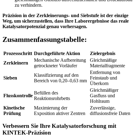
zu verhindern.
Präzision in der Zerkleinerungs- und Siebstufe ist der einzige
Weg, um sicherzustellen, dass Ihre Laborergebnisse das reale
Katalysatorpotenzial genau vorhersagen.
Zusammenfassungstabelle:
Prozessschritt
Durchgeführte Aktion
Zielergebnis
Mechanische Aufbereitung
Gleichmäßige
Zerkleinern
getrockneter Vorläufer
Materialfragmente
Entfernung von
Klassifizierung auf den
Sieben
Feinstaub und
Bereich von 0,20–0,63 mm
Überkorn
Gleichmäßiger
Befüllen des
Flusskontrolle
Gasfluss und
Reaktionsrohrbetts
Hohlraum
Kinetische
Maximierung der
Zuverlässige,
Prüfung
Exposition aktiver Zentren
diffusionsfreie Daten
Verbessern Sie Ihre Katalysatorforschung mit
KINTEK-Präzision