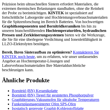
Präzision beim ultraschnellen Sintern erfordert Materialien, die
extremen thermischen Belastungen standhalten, ohne die Reinheit
der Probe zu beeinträchtigen.
KINTEK
ist spezialisiert auf
fortschrittliche Laborgeräte und Hochleistungsverbrauchsmaterialien
für die Spitzenforschung im Bereich Batterien. Von hochwertigen
Graphitkomponenten und Bornitridkeramiken
bis hin zu
unseren branchenführenden
Hochtemperaturöfen, hydraulischen
Pressen und Zerkleinerungssystemen
bieten wir die Werkzeuge,
die Sie für eine überlegene Verdichtung und Ionenleitfähigkeit in
LLZO-Elektrolyten benötigen.
Bereit, Ihren Sinteraufbau zu optimieren?
Kontaktieren Sie
KINTEK noch heute
, um zu erfahren, wie unser umfassendes
Angebot an Hochtemperatur-Lösungen und
Laborverbrauchsmaterialien Ihre Materialdurchbrüche
beschleunigen kann.
Ähnliche Produkte
Bornitrid (BN) Keramikplatte
Bornitrid (BN) Tiegel für gesintertes Phosphorpulver
Graphitierungs-Vakuumofen für ultrahohe Temperaturen
Funkenplasmagesinterter Ofen SPS-Ofen
Isostatisch gepresste Graphit-Kohlenstoffplatte