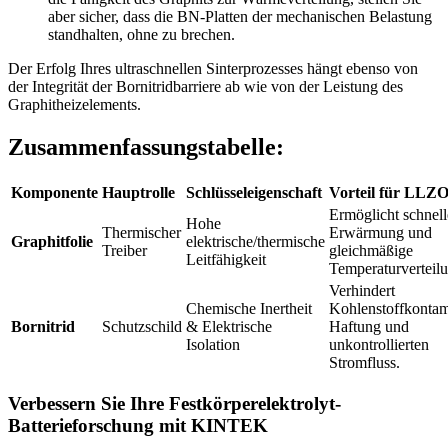
aber sicher, dass die BN-Platten der mechanischen Belastung
standhalten, ohne zu brechen.
Der Erfolg Ihres ultraschnellen Sinterprozesses hängt ebenso von
der Integrität der Bornitridbarriere ab wie von der Leistung des
Graphitheizelements.
Zusammenfassungstabelle:
Komponente
Hauptrolle
Schlüsseleigenschaft
Vorteil für LLZ
Ermöglicht schnell
Hohe
Thermischer
Erwärmung und
Graphitfolie
elektrische/thermische
Treiber
gleichmäßige
Leitfähigkeit
Temperaturverteil
Verhindert
Chemische Inertheit
Kohlenstoffkontam
Bornitrid
Schutzschild
& Elektrische
Haftung und
Isolation
unkontrollierten
Stromfluss.
Verbessern Sie Ihre Festkörperelektrolyt-
Batterieforschung mit KINTEK