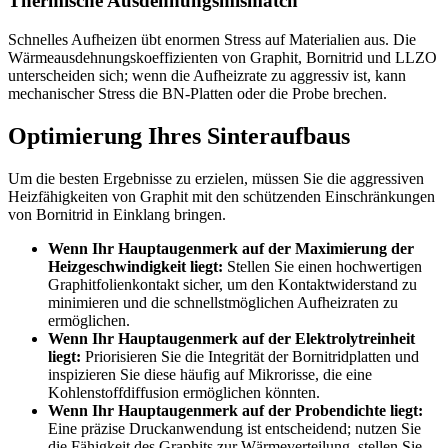
Thermische Ausdehnungsmismatch
Schnelles Aufheizen übt enormen Stress auf Materialien aus. Die
Wärmeausdehnungskoeffizienten von Graphit, Bornitrid und LLZO
unterscheiden sich; wenn die Aufheizrate zu aggressiv ist, kann
mechanischer Stress die BN-Platten oder die Probe brechen.
Optimierung Ihres Sinteraufbaus
Um die besten Ergebnisse zu erzielen, müssen Sie die aggressiven
Heizfähigkeiten von Graphit mit den schützenden Einschränkungen
von Bornitrid in Einklang bringen.
Wenn Ihr Hauptaugenmerk auf der Maximierung der
Heizgeschwindigkeit liegt:
Stellen Sie einen hochwertigen
Graphitfolienkontakt sicher, um den Kontaktwiderstand zu
minimieren und die schnellstmöglichen Aufheizraten zu
ermöglichen.
Wenn Ihr Hauptaugenmerk auf der Elektrolytreinheit
liegt:
Priorisieren Sie die Integrität der Bornitridplatten und
inspizieren Sie diese häufig auf Mikrorisse, die eine
Kohlenstoffdiffusion ermöglichen könnten.
Wenn Ihr Hauptaugenmerk auf der Probendichte liegt:
Eine präzise Druckanwendung ist entscheidend; nutzen Sie
die Fähigkeit des Graphits zur Wärmeverteilung, stellen Sie