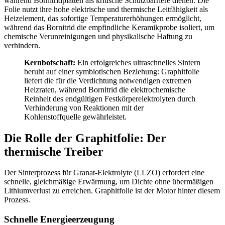
während Bornitridplatten als kritische Schutzbarriere dienen. Die
Folie nutzt ihre hohe elektrische und thermische Leitfähigkeit als
Heizelement, das sofortige Temperaturerhöhungen ermöglicht,
während das Bornitrid die empfindliche Keramikprobe isoliert, um
chemische Verunreinigungen und physikalische Haftung zu
verhindern.
Kernbotschaft:
Ein erfolgreiches ultraschnelles Sintern
beruht auf einer symbiotischen Beziehung: Graphitfolie
liefert die für die Verdichtung notwendigen extremen
Heizraten, während Bornitrid die elektrochemische
Reinheit des endgültigen Festkörperelektrolyten durch
Verhinderung von Reaktionen mit der
Kohlenstoffquelle gewährleistet.
Die Rolle der Graphitfolie: Der
thermische Treiber
Der Sinterprozess für Granat-Elektrolyte (LLZO) erfordert eine
schnelle, gleichmäßige Erwärmung, um Dichte ohne übermäßigen
Lithiumverlust zu erreichen. Graphitfolie ist der Motor hinter diesem
Prozess.
Schnelle Energieerzeugung