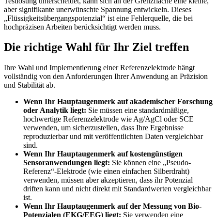
Testlösung unterscheidet, kann sich an der Grenzfläche eine kleine,
aber signifikante unerwünschte Spannung entwickeln. Dieses
„Flüssigkeitsübergangspotenzial“ ist eine Fehlerquelle, die bei
hochpräzisen Arbeiten berücksichtigt werden muss.
Die richtige Wahl für Ihr Ziel treffen
Ihre Wahl und Implementierung einer Referenzelektrode hängt
vollständig von den Anforderungen Ihrer Anwendung an Präzision
und Stabilität ab.
Wenn Ihr Hauptaugenmerk auf akademischer Forschung
oder Analytik liegt:
Sie müssen eine standardmäßige,
hochwertige Referenzelektrode wie Ag/AgCl oder SCE
verwenden, um sicherzustellen, dass Ihre Ergebnisse
reproduzierbar und mit veröffentlichten Daten vergleichbar
sind.
Wenn Ihr Hauptaugenmerk auf kostengünstigen
Sensoranwendungen liegt:
Sie können eine „Pseudo-
Referenz“-Elektrode (wie einen einfachen Silberdraht)
verwenden, müssen aber akzeptieren, dass ihr Potenzial
driften kann und nicht direkt mit Standardwerten vergleichbar
ist.
Wenn Ihr Hauptaugenmerk auf der Messung von Bio-
Potenzialen (EKG/EEG) liegt:
Sie verwenden eine