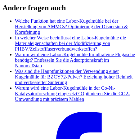
Andere fragen auch
Welche Funktion hat eine Labor-Kugelmühle bei der
Herstellung von AMMCs? Optimierung der Dispersion &
Kornfeinung
In welcher Weise beeinflusst eine Labor-Kugel­mühle die
Materialeigenschaften bei der Modifizierung von
PHBV/Zellstofffaser­verbundwerkstoffen?
Warum wird eine Labor-Kugelmühle für ultrafeine Flugasche
benötigt? Entfesseln Sie die Adsorptionskraft im
Nanomaßstab
Was sind die Hauptfunktionen der Verwendung einer
Kugelmühle für BZCY72-Pulver? Erzielung hoher Reinheit
und verbesserter Sinterung
Warum wird eine Labor-Kugelmühle in der Co-Ni-
Katalysatorforschung eingesetzt? Optimieren Sie die CO2-
Umwandlung mit präzisem Mahlen