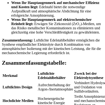
Wenn Ihr Hauptaugenmerk auf mechanischer Effizienz
und Kosten liegt:
Edelstahl bietet die notwendige
Aufprallkraft und atmosphärische Abdichtung für eine
erfolgreiche Amorphisierung.
Wenn Ihr Hauptaugenmerk auf elektrochemischer
Reinheit liegt:
Erwägen Sie Zirkonoxid (ZrO₂)-Medien, um
das Risiko metallischer Kontaminationen zu eliminieren und
gleichzeitig eine hohe Verschleißfestigkeit zu gewährleisten.
Zusammenfassung:
Luftdichte Edelstahlbehälter ermöglichen die
Synthese empfindlicher Elektrolyte durch Kombination von
atmosphärischer Isolierung mit der kinetischen Leistung, die für die
mechanochemische Legierung erforderlich ist.
Zusammenfassungstabelle:
Luftdichte
Zweck bei der
Merkmal
Edelstahlbehälter
Elektrolytsynthese
Verhindert Hydrolys
Aufrechterhaltung der
Luftdichtes Design
und Oxidation von
Argon-/Inertatmosphäre
Sulfidvorläufern.
Treibt Amorphisieru
Hochenergetische
Hochdichte Medien
und mechanochemis
kinetische Energie
Reaktionen an.