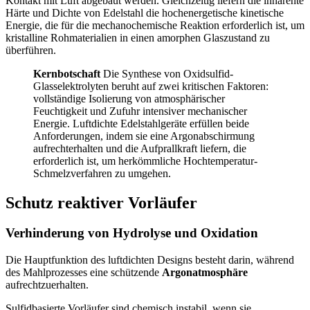
Kontakt mit Luft abgebaut werden. Gleichzeitig liefern die inhärente
Härte und Dichte von Edelstahl die hochenergetische kinetische
Energie, die für die mechanochemische Reaktion erforderlich ist, um
kristalline Rohmaterialien in einen amorphen Glaszustand zu
überführen.
Kernbotschaft
Die Synthese von Oxidsulfid-
Glasselektrolyten beruht auf zwei kritischen Faktoren:
vollständige Isolierung von atmosphärischer
Feuchtigkeit und Zufuhr intensiver mechanischer
Energie. Luftdichte Edelstahlgeräte erfüllen beide
Anforderungen, indem sie eine Argonabschirmung
aufrechterhalten und die Aufprallkraft liefern, die
erforderlich ist, um herkömmliche Hochtemperatur-
Schmelzverfahren zu umgehen.
Schutz reaktiver Vorläufer
Verhinderung von Hydrolyse und Oxidation
Die Hauptfunktion des luftdichten Designs besteht darin, während
des Mahlprozesses eine schützende
Argonatmosphäre
aufrechtzuerhalten.
Sulfidbasierte Vorläufer sind chemisch instabil, wenn sie