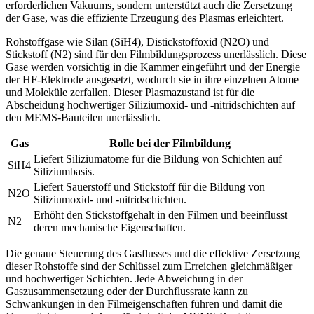
erforderlichen Vakuums, sondern unterstützt auch die Zersetzung
der Gase, was die effiziente Erzeugung des Plasmas erleichtert.
Rohstoffgase wie Silan (SiH4), Distickstoffoxid (N2O) und
Stickstoff (N2) sind für den Filmbildungsprozess unerlässlich. Diese
Gase werden vorsichtig in die Kammer eingeführt und der Energie
der HF-Elektrode ausgesetzt, wodurch sie in ihre einzelnen Atome
und Moleküle zerfallen. Dieser Plasmazustand ist für die
Abscheidung hochwertiger Siliziumoxid- und -nitridschichten auf
den MEMS-Bauteilen unerlässlich.
Gas
Rolle bei der Filmbildung
Liefert Siliziumatome für die Bildung von Schichten auf
SiH4
Siliziumbasis.
Liefert Sauerstoff und Stickstoff für die Bildung von
N2O
Siliziumoxid- und -nitridschichten.
Erhöht den Stickstoffgehalt in den Filmen und beeinflusst
N2
deren mechanische Eigenschaften.
Die genaue Steuerung des Gasflusses und die effektive Zersetzung
dieser Rohstoffe sind der Schlüssel zum Erreichen gleichmäßiger
und hochwertiger Schichten. Jede Abweichung in der
Gaszusammensetzung oder der Durchflussrate kann zu
Schwankungen in den Filmeigenschaften führen und damit die