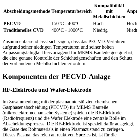
Kompatibilität
Abscheidungsmethode
Temperaturbereich
mit
Anpa
Metallschichten
PECVD
150°C - 400°C
Hoch
Hoc
Traditionelles CVD
400°C - 1000°C
Niedrig
Nied
Zusammenfassend lässt sich sagen, dass das PECVD-Verfahren
aufgrund seiner niedrigen Temperaturen und seiner hohen
Anpassungsfähigkeit hervorragend für MEMS-Bauteile geeignet ist,
die eine genaue Kontrolle der Schichteigenschaften und den Schutz
der vorhandenen Metallschichten erfordern.
Komponenten der PECVD-Anlage
RF-Elektrode und Wafer-Elektrode
Im Zusammenhang mit der plasmaunterstützten chemischen
Gasphasenabscheidung (PECVD) für MEMS-Bauteile
(mikroelektromechanische Systeme) spielen die RF-Elektrode
(Radiofrequenz) und die Wafer-Elektrode eine zentrale Rolle im
Abscheidungsprozess. Die RF-Elektrode ist speziell dafür ausgelegt,
die Gase des Rohmaterials in einen Plasmazustand zu zerlegen.
Dieses Plasma, das reich an reaktiven Spezies ist, ist für die