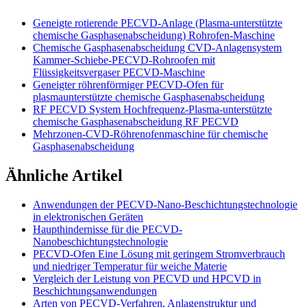
Geneigte rotierende PECVD-Anlage (Plasma-unterstützte
chemische Gasphasenabscheidung) Rohrofen-Maschine
Chemische Gasphasenabscheidung CVD-Anlagensystem
Kammer-Schiebe-PECVD-Rohroofen mit
Flüssigkeitsvergaser PECVD-Maschine
Geneigter röhrenförmiger PECVD-Ofen für
plasmaunterstützte chemische Gasphasenabscheidung
RF PECVD System Hochfrequenz-Plasma-unterstützte
chemische Gasphasenabscheidung RF PECVD
Mehrzonen-CVD-Röhrenofenmaschine für chemische
Gasphasenabscheidung
Ähnliche Artikel
Anwendungen der PECVD-Nano-Beschichtungstechnologie
in elektronischen Geräten
Haupthindernisse für die PECVD-
Nanobeschichtungstechnologie
PECVD-Ofen Eine Lösung mit geringem Stromverbrauch
und niedriger Temperatur für weiche Materie
Vergleich der Leistung von PECVD und HPCVD in
Beschichtungsanwendungen
Arten von PECVD-Verfahren, Anlagenstruktur und