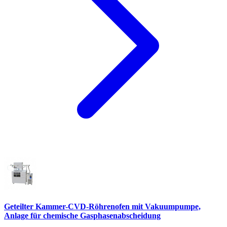
Geteilter Kammer-CVD-Röhrenofen mit Vakuumpumpe,
Anlage für chemische Gasphasenabscheidung