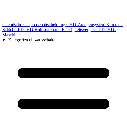
Chemische Gasphasenabscheidung CVD-Anlagensystem Kammer-
Schiebe-PECVD-Rohroofen mit Flüssigkeitsvergaser PECVD-
Maschine
Kategorien ein-/ausschalten