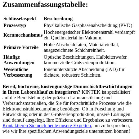
Zusammenfassungstabelle:
Schlüsselaspekt
Beschreibung
Prozesstyp
Physikalische Gasphasenabscheidung (PVD)
Hochenergetischer Elektronenstrahl verdampft
Kernmechanismus
ein Quellmaterial im Vakuum.
Hohe Abscheideraten, Materialvielfalt,
Primäre Vorteile
ausgezeichnete Schichtreinheit.
Häufige
Optische Beschichtungen, Halbleiterwafer,
Anwendungen
kommerzielle Großserienproduktion.
Wesentliche
Ionenunterstützte Abscheidung (IAD) für
Verbesserung
dichtere, robustere Schichten.
Bereit, hochreine, kostengünstige Dünnschichtbeschichtungen
in Ihren Laborablauf zu integrieren?
KINTEK ist spezialisiert
auf die Bereitstellung der präzisen Laborausrüstung und
Verbrauchsmaterialien, die Sie für fortschrittliche Prozesse wie die
Elektronenstrahlbedampfung benötigen. Ob in Forschung und
Entwicklung oder in der Großserienproduktion, unsere Lösungen
sind darauf ausgelegt, Ihre Effizienz und Ergebnisse zu verbessern.
Kontaktieren Sie noch heute unsere Experten
, um zu besprechen,
wie wir Ihre spezifischen Anwendungsziele unterstützen können!