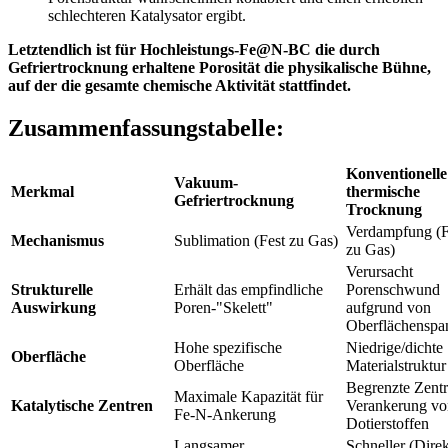
schlechteren Katalysator ergibt.
Letztendlich ist für Hochleistungs-Fe@N-BC die durch
Gefriertrocknung erhaltene Porosität die physikalische Bühne,
auf der die gesamte chemische Aktivität stattfindet.
Zusammenfassungstabelle:
Konventionelle
Vakuum-
Merkmal
thermische
Gefriertrocknung
Trocknung
Verdampfung (F
Mechanismus
Sublimation (Fest zu Gas)
zu Gas)
Verursacht
Strukturelle
Erhält das empfindliche
Porenschwund
Auswirkung
Poren-"Skelett"
aufgrund von
Oberflächensp
Hohe spezifische
Niedrige/dichte
Oberfläche
Oberfläche
Materialstruktur
Begrenzte Zentr
Maximale Kapazität für
Katalytische Zentren
Verankerung vo
Fe-N-Ankerung
Dotierstoffen
Langsamer
Schneller (Dire