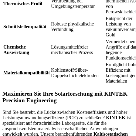
Verarbeitung bei
thermischen A
Thermisches Profil
Umgebungstemperatur
von
Perowskitschic
Entspricht der
Robuste physikalische
Leistung von
Schnittstellenqualität
Verbindung
vakuumverdam
Gold
Vermeidet chem
Chemische
Lösungsmittelfreier
Angriffe auf da
Auswirkung
mechanischer Prozess
liegende
Funktionsschic
Ermöglicht hoh
Kohlenstoff/Silber-
Effizienz mit
Materialkompatibilität
Doppelschichtelektroden
kostengünstige
Materialien
Maximieren Sie Ihre Solarforschung mit KINTEK
Precision Engineering
Sind Sie bestrebt, die Lücke zwischen Kosteneffizienz und hoher
Leistungsumwandlungseffizienz (PCE) zu schließen?
KINTEK
ist
spezialisiert auf fortschrittliche Laborgeräte, die für die
anspruchsvollsten materialwissenschaftlichen Anwendungen
entwickelt wurden. Unsere branchenführenden
Kaltisostatischen