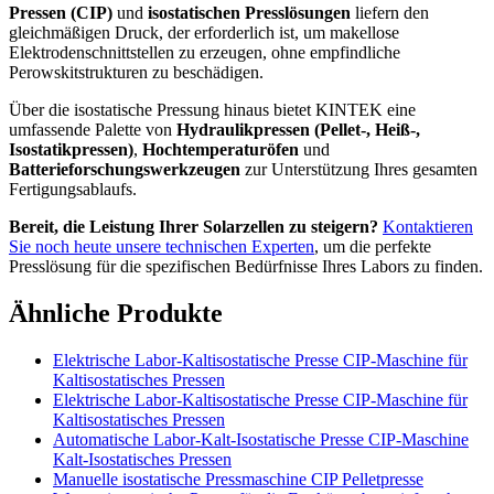
Pressen (CIP)
und
isostatischen Presslösungen
liefern den
gleichmäßigen Druck, der erforderlich ist, um makellose
Elektrodenschnittstellen zu erzeugen, ohne empfindliche
Perowskitstrukturen zu beschädigen.
Über die isostatische Pressung hinaus bietet KINTEK eine
umfassende Palette von
Hydraulikpressen (Pellet-, Heiß-,
Isostatikpressen)
,
Hochtemperaturöfen
und
Batterieforschungswerkzeugen
zur Unterstützung Ihres gesamten
Fertigungsablaufs.
Bereit, die Leistung Ihrer Solarzellen zu steigern?
Kontaktieren
Sie noch heute unsere technischen Experten
, um die perfekte
Presslösung für die spezifischen Bedürfnisse Ihres Labors zu finden.
Ähnliche Produkte
Elektrische Labor-Kaltisostatische Presse CIP-Maschine für
Kaltisostatisches Pressen
Elektrische Labor-Kaltisostatische Presse CIP-Maschine für
Kaltisostatisches Pressen
Automatische Labor-Kalt-Isostatische Presse CIP-Maschine
Kalt-Isostatisches Pressen
Manuelle isostatische Pressmaschine CIP Pelletpresse