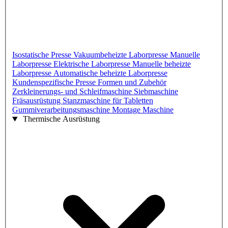
Isostatische Presse
Vakuumbeheizte Laborpresse
Manuelle
Laborpresse
Elektrische Laborpresse
Manuelle beheizte
Laborpresse
Automatische beheizte Laborpresse
Kundenspezifische Presse
Formen und Zubehör
Zerkleinerungs- und Schleifmaschine
Siebmaschine
Fräsausrüstung
Stanzmaschine für Tabletten
Gummiverarbeitungsmaschine
Montage Maschine
Thermische Ausrüstung