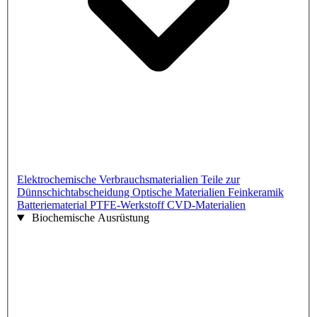
Elektrochemische Verbrauchsmaterialien
Teile zur
Dünnschichtabscheidung
Optische Materialien
Feinkeramik
Batteriematerial
PTFE-Werkstoff
CVD-Materialien
Biochemische Ausrüstung