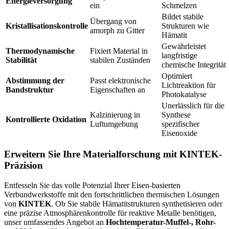
Energieversorgung
ein
Schmelzen
Bildet stabile
Übergang von
Kristallisationskontrolle
Strukturen wie
amorph zu Gitter
Hämatit
Gewährleistet
Thermodynamische
Fixiert Material in
langfristige
Stabilität
stabilen Zuständen
chemische Integrität
Optimiert
Abstimmung der
Passt elektronische
Lichtreaktion für
Bandstruktur
Eigenschaften an
Photokatalyse
Unerlässlich für die
Kalzinierung in
Synthese
Kontrollierte Oxidation
Luftumgebung
spezifischer
Eisenoxide
Erweitern Sie Ihre Materialforschung mit KINTEK-
Präzision
Entfesseln Sie das volle Potenzial Ihrer Eisen-basierten
Verbundwerkstoffe mit den fortschrittlichen thermischen Lösungen
von
KINTEK
. Ob Sie stabile Hämatitstrukturen synthetisieren oder
eine präzise Atmosphärenkontrolle für reaktive Metalle benötigen,
unser umfassendes Angebot an
Hochtemperatur-Muffel-, Rohr-