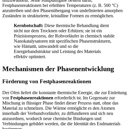
umzuwandeln. Seine Hauptaufgabe besteht darin,
Festphasenreaktionen bei erhöhten Temperaturen (z. B. 500 °C)
anzutreiben und den Phasenübergang von undefinierten amorphen
Zuständen in strukturierte, kristalline Formen zu ermöglichen.
Kernbotschaft:
Diese thermische Behandlung dient
nicht nur dem Trocknen oder Erhitzen; sie ist ein
Präzisionsprozess, der Rohvorläufer in chemisch stabile
Nanokatalysatoren mit spezifischen Phasenstrukturen,
wie Hämatit, umwandelt und so die
Energiebandstruktur und Leistung des Materials
effektiv optimiert.
Mechanismen der Phasenentwicklung
Förderung von Festphasenreaktionen
Der Ofen liefert die konstante thermische Energie, die zur Einleitung
von
Festphasenreaktionen
erforderlich ist. Im Gegensatz zur
Mischung in flüssiger Phase findet dieser Prozess statt, ohne das
Material zu schmelzen. Die Wärme ermöglicht es den Atomen
innerhalb der Verbundvorläufer, zu diffundieren und sich neu
anzuordnen, wodurch neue chemische Bindungen und
Verbindungen gebildet werden, die die Identität des Endmaterials
bestimmen.