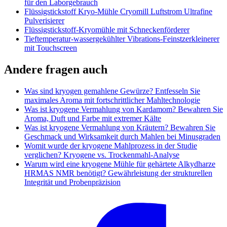
für den Laborgebrauch
Flüssigstickstoff Kryo-Mühle Cryomill Luftstrom Ultrafine
Pulverisierer
Flüssigstickstoff-Kryomühle mit Schneckenförderer
Tieftemperatur-wassergekühlter Vibrations-Feinstzerkleinerer
mit Touchscreen
Andere fragen auch
Was sind kryogen gemahlene Gewürze? Entfesseln Sie
maximales Aroma mit fortschrittlicher Mahltechnologie
Was ist kryogene Vermahlung von Kardamom? Bewahren Sie
Aroma, Duft und Farbe mit extremer Kälte
Was ist kryogene Vermahlung von Kräutern? Bewahren Sie
Geschmack und Wirksamkeit durch Mahlen bei Minusgraden
Womit wurde der kryogene Mahlprozess in der Studie
verglichen? Kryogene vs. Trockenmahl-Analyse
Warum wird eine kryogene Mühle für gehärtete Alkydharze
HRMAS NMR benötigt? Gewährleistung der strukturellen
Integrität und Probenpräzision