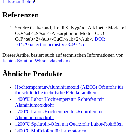
Labor zu finden
!
Referenzen
Sondre G. Iveland, Heidi S. Nygård
.
A Kinetic Model of
CO<sub>2</sub> Absorption in Molten CaO-
CaF<sub>2</sub>-CaCl<sub>2</sub>
.
DOI:
10.5796/electrochemistry.23-69155
Dieser Artikel basiert auch auf technischen Informationen von
Kintek Solution Wissensdatenbank
.
Ähnliche Produkte
Hochtemperatur-Aluminiumoxid (Al2O3) Ofenrohr für
fortschrittliche technische Fein keramiken
1400℃ Labor-Hochtemperatur-Rohröfen mit
Aluminiumoxidrohr
1700℃ Labor-Hochtemperatur-Rohröfen mit
Aluminiumoxidrohr
1200℃ Spaltrohr-Ofen mit Quarzrohr Labor-Rohröfen
1400℃ Muffelofen für Laboratorien