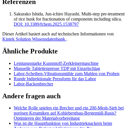
Referenzen
Sakurako Ishida, Jun‐ichiro Hayashi
.
Multi-step pre-treatment
of rice husk for fractionation of components including silica
.
DOI: 10.3389/fchem.2025.1538797
Dieser Artikel basiert auch auf technischen Informationen von
Kintek Solution Wissensdatenbank
.
Ähnliche Produkte
Leistungsstarke Kunststoff-Zerkleinermaschine
Manuelle Tablettenpresse TDP mit Einzelschlag
Labor-Scheiben-Vibrationsmühle zum Mahlen von Proben
Runde bidirektionale Pressform für das Labor
Labor-Backenbrecher
Andere fragen auch
Welche Rolle spielen ein Brecher und ein 200-Mesh-Sieb bei
porösen Keramiken auf Kohlebergbau-Bergemüll-Basis?
Optimieren der Materialvorbereitung
Was ist die Hauptfunktion von Industrieknackern beim