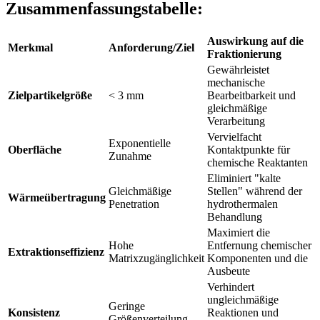
Zusammenfassungstabelle:
Auswirkung auf die
Merkmal
Anforderung/Ziel
Fraktionierung
Gewährleistet
mechanische
Zielpartikelgröße
< 3 mm
Bearbeitbarkeit und
gleichmäßige
Verarbeitung
Vervielfacht
Exponentielle
Oberfläche
Kontaktpunkte für
Zunahme
chemische Reaktanten
Eliminiert "kalte
Gleichmäßige
Stellen" während der
Wärmeübertragung
Penetration
hydrothermalen
Behandlung
Maximiert die
Hohe
Entfernung chemischer
Extraktionseffizienz
Matrixzugänglichkeit
Komponenten und die
Ausbeute
Verhindert
ungleichmäßige
Geringe
Konsistenz
Reaktionen und
Größenverteilung