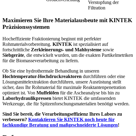
Verstopfung der
Filtration
Maximieren Sie Ihre Materialausbeute mit KINTEK
Präzisionssystemen
Hocheffiziente Fraktionierung beginnt mit perfekter
Rohmaterialvorbereitung.
KINTEK
ist spezialisiert auf
fortschrittliche
Zerkleinerungs- und Mahlsysteme
sowie
Siebgeräte
, die entwickelt wurden, um die exakten Partikelmetriken
für die Biomasseverarbeitung zu liefern.
Ob Sie eine hydrothermale Behandlung in unseren
Hochtemperatur-Hochdruckreaktoren
durchführen oder eine
Lösungsmittelextraktion durchführen, unsere Ausrüstung stellt
sicher, dass Ihr Rohmaterial für maximale Reaktantenpenetration
optimiert ist. Von
Muffelöfen
für die Ascheanalyse bis hin zu
Laborhydraulikpressen
bietet KINTEK die umfassenden
Werkzeuge, die für Spitzenforschungsmaterialien benötigt werden.
Sind Sie bereit, die Verarbeitungseffizienz Ihres Labors zu
verbessern?
Kontaktieren Sie KINTEK noch heute für
fachkundige Beratung und maßgeschneiderte Lösungen
!