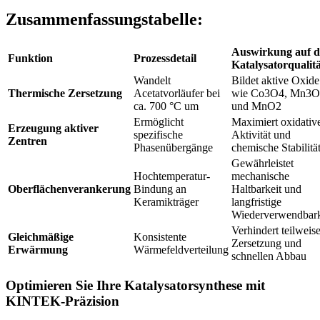
Zusammenfassungstabelle:
Auswirkung auf d
Funktion
Prozessdetail
Katalysatorqualit
Wandelt
Bildet aktive Oxide
Thermische Zersetzung
Acetatvorläufer bei
wie Co3O4, Mn3O
ca. 700 °C um
und MnO2
Ermöglicht
Maximiert oxidativ
Erzeugung aktiver
spezifische
Aktivität und
Zentren
Phasenübergänge
chemische Stabilitä
Gewährleistet
Hochtemperatur-
mechanische
Oberflächenverankerung
Bindung an
Haltbarkeit und
Keramikträger
langfristige
Wiederverwendbark
Verhindert teilweis
Gleichmäßige
Konsistente
Zersetzung und
Erwärmung
Wärmefeldverteilung
schnellen Abbau
Optimieren Sie Ihre Katalysatorsynthese mit
KINTEK-Präzision