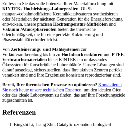
Entfesseln Sie das volle Potenzial Ihrer Materialforschung mit
KINTEKs Hochleistungs-Laborgeräten
. Ob Sie
mangan-/cobaltmodifizierte Keramikkatalysatoren synthetisieren
oder Materialien der nächsten Generation für die Energieforschung
entwickeln, unsere präzisen
Hochtemperatur-Muffelöfen
und
Vakuum-/Atmosphärenöfen
bieten die thermische
Gleichmäßigkeit, die für eine perfekte Kalzinierung und
Phasenstabilität erforderlich ist.
Von
Zerkleinerungs- und Mahlsystemen
zur
Vorläuferaufbereitung bis hin zu
Hochdruckreaktoren
und
PTFE-
Verbrauchsmaterialien
bietet KINTEK ein umfassendes
Ökosystem für fortschrittliche Laborabläufe. Unsere Lösungen sind
darauf ausgelegt, sicherzustellen, dass Ihre aktiven Zentren perfekt
verankert sind und Ihre Ergebnisse konsistent reproduzierbar sind.
Bereit, Ihre thermischen Prozesse zu optimieren?
Kontaktieren
Sie noch heute unsere technischen Experten
, um den idealen Ofen
oder das ideale Laborsystem zu finden, das auf Ihre Forschungsziele
zugeschnitten ist.
Referenzen
Bingzhi Li, Liang Zhu
.
Catalytic ozonation-biological