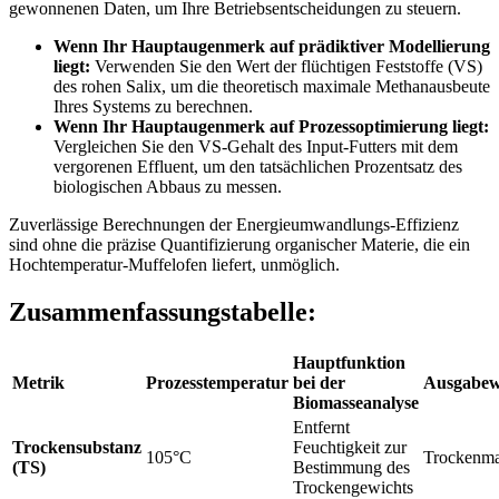
gewonnenen Daten, um Ihre Betriebsentscheidungen zu steuern.
Wenn Ihr Hauptaugenmerk auf prädiktiver Modellierung
liegt:
Verwenden Sie den Wert der flüchtigen Feststoffe (VS)
des rohen Salix, um die theoretisch maximale Methanausbeute
Ihres Systems zu berechnen.
Wenn Ihr Hauptaugenmerk auf Prozessoptimierung liegt:
Vergleichen Sie den VS-Gehalt des Input-Futters mit dem
vergorenen Effluent, um den tatsächlichen Prozentsatz des
biologischen Abbaus zu messen.
Zuverlässige Berechnungen der Energieumwandlungs-Effizienz
sind ohne die präzise Quantifizierung organischer Materie, die ein
Hochtemperatur-Muffelofen liefert, unmöglich.
Zusammenfassungstabelle:
Hauptfunktion
Metrik
Prozesstemperatur
bei der
Ausgabew
Biomasseanalyse
Entfernt
Trockensubstanz
Feuchtigkeit zur
105°C
Trockenma
(TS)
Bestimmung des
Trockengewichts