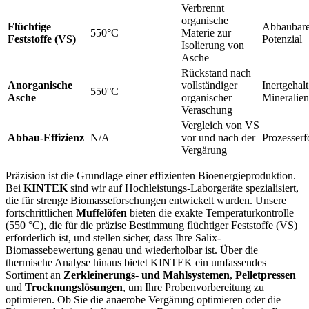
Verbrennt
organische
Flüchtige
Abbaubar
550°C
Materie zur
Feststoffe (VS)
Potenzial
Isolierung von
Asche
Rückstand nach
Anorganische
vollständiger
Inertgehalt
550°C
Asche
organischer
Mineralien
Veraschung
Vergleich von VS
Abbau-Effizienz
N/A
vor und nach der
Prozesserf
Vergärung
Präzision ist die Grundlage einer effizienten Bioenergieproduktion.
Bei
KINTEK
sind wir auf Hochleistungs-Laborgeräte spezialisiert,
die für strenge Biomasseforschungen entwickelt wurden. Unsere
fortschrittlichen
Muffelöfen
bieten die exakte Temperaturkontrolle
(550 °C), die für die präzise Bestimmung flüchtiger Feststoffe (VS)
erforderlich ist, und stellen sicher, dass Ihre Salix-
Biomassebewertung genau und wiederholbar ist. Über die
thermische Analyse hinaus bietet KINTEK ein umfassendes
Sortiment an
Zerkleinerungs- und Mahlsystemen
,
Pelletpressen
und
Trocknungslösungen
, um Ihre Probenvorbereitung zu
optimieren. Ob Sie die anaerobe Vergärung optimieren oder die