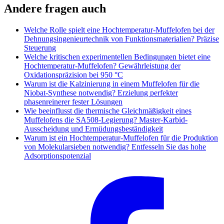
Andere fragen auch
Welche Rolle spielt eine Hochtemperatur-Muffelofen bei der
Dehnungsingenieurtechnik von Funktionsmaterialien? Präzise
Steuerung
Welche kritischen experimentellen Bedingungen bietet eine
Hochtemperatur-Muffelofen? Gewährleistung der
Oxidationspräzision bei 950 °C
Warum ist die Kalzinierung in einem Muffelofen für die
Niobat-Synthese notwendig? Erzielung perfekter
phasenreinerer fester Lösungen
Wie beeinflusst die thermische Gleichmäßigkeit eines
Muffelofens die SA508-Legierung? Master-Karbid-
Ausscheidung und Ermüdungsbeständigkeit
Warum ist ein Hochtemperatur-Muffelofen für die Produktion
von Molekularsieben notwendig? Entfesseln Sie das hohe
Adsorptionspotenzial