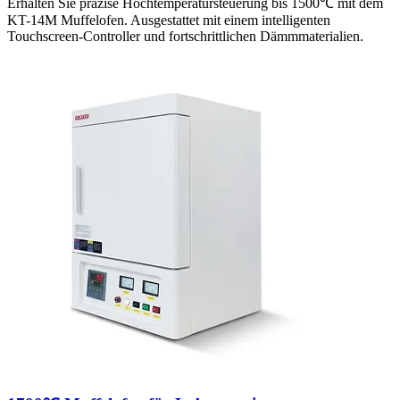
Erhalten Sie präzise Hochtemperatursteuerung bis 1500℃ mit dem
KT-14M Muffelofen. Ausgestattet mit einem intelligenten
Touchscreen-Controller und fortschrittlichen Dämmmaterialien.