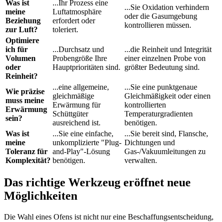
Was ist
...Ihr Prozess eine
...Sie Oxidation verhindern
meine
Luftatmosphäre
oder die Gasumgebung
Beziehung
erfordert oder
kontrollieren müssen.
zur Luft?
toleriert.
Optimiere
ich für
...Durchsatz und
...die Reinheit und Integrität
Volumen
Probengröße Ihre
einer einzelnen Probe von
oder
Hauptprioritäten sind.
größter Bedeutung sind.
Reinheit?
...eine allgemeine,
...Sie eine punktgenaue
Wie präzise
gleichmäßige
Gleichmäßigkeit oder einen
muss meine
Erwärmung für
kontrollierten
Erwärmung
Schüttgüter
Temperaturgradienten
sein?
ausreichend ist.
benötigen.
Was ist
...Sie eine einfache,
...Sie bereit sind, Flansche,
meine
unkomplizierte "Plug-
Dichtungen und
Toleranz für
and-Play"-Lösung
Gas-/Vakuumleitungen zu
Komplexität?
benötigen.
verwalten.
Das richtige Werkzeug eröffnet neue
Möglichkeiten
Die Wahl eines Ofens ist nicht nur eine Beschaffungsentscheidung,