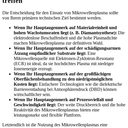
treffen
Die Entscheidung für den Einsatz von Mikrowellenplasma sollte
von Ihrem primären technischen Ziel bestimmt werden.
Wenn Ihr Hauptaugenmerk auf Materialreinheit und
hohen Wachstumsraten liegt (z. B. Diamantsynthese):
Die
elektrodenlose Beschaffenheit und die hohe Plasmadichte
machen Mikrowellenplasma zur definitiven Wahl.
Wenn Ihr Hauptaugenmerk auf der schädigungsarmen
Ätzung empfindlicher Substrate liegt:
Eine
Mikrowellenquelle mit Elektronen-Zyklotron-Resonanz
(ECR) ist ideal, da sie hochdichtes Plasma mit niedriger
Ionenenergie erzeugt.
Wenn Ihr Hauptaugenmerk auf der großflächigen
Oberflächenbehandlung zu den niedrigstmöglichen
Kosten liegt:
Einfachere Technologien wie die dielektrische
Barriereentladung bei Atmosphärendruck (DBD) können
wirtschaftlicher sein.
Wenn Ihr Hauptaugenmerk auf Prozessvielfalt und
Geschwindigkeit liegt:
Der weite Druckbereich und die hohe
Reaktivität des Mikrowellenplasmas bieten eine
leistungsstarke und flexible Plattform.
Letztendlich ist die Nutzung des Mikrowellenplasmas eine