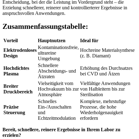
Entscheidung, bei der die Leistung im Vordergrund steht – die
Erzielung schnellerer, reinerer und kontrollierterer Ergebnisse in
anspruchsvollen Anwendungen.
Zusammenfassungstabelle:
Vorteil
Hauptnutzen
Ideal für
Kontaminationsfreie,
Elektrodenloses
Hochreine Materialsynthese
ultrareine
Design
(z. B. Diamant)
Umgebung
Schnellere
Hochdichtes
Erhöhung des Durchsatzes
Abscheidungs- und
Plasma
bei CVD und Ätzen
Ätzraten
Vielseitigkeit vom
Vielfältige Anwendungen
Breiter
Hochvakuum bis zur
von Halbleitern bis zur
Druckbereich
Atmosphäre
Sterilisation
Schnelles
Komplexe, mehrstufige
Präzise
Ein-/Ausschalten
Prozesse, die hohe
Steuerung
und
Wiederholgenauigkeit
Echtzeitmodulation
erfordern
Bereit, schnellere, reinere Ergebnisse in Ihrem Labor zu
erzielen?