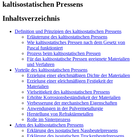
kaltisostatischen Pressens
Inhaltsverzeichnis
Definition und Prinzipien des kaltisostatischen Pressens
Erläuterung des kaltisostatischen Pressens
Wie kaltisostatisches Pressen nach dem Gesetz von
Pascal funktioniert
Prozess beim kaltisostatischen Pressen
Für das kaltisostatische Pressen geeignete Materialien
und Verfahren
Vorteile des kaltisostatischen Pressens
Erzielung einer gleichmäßigen Dichte der Materialien
Erzielung einer gleichmäßigen Festigkeit der
Materialien
Vielseitigkeit des kaltisostatischen Pressens
Erhöhte Korrosionsbeständigkeit der Materialien
Verbesserung der mechanischen Eigenschaften
Anwendungen in der Pulvermetallurgie
Herstellung von Refraktärmetallen
Rolle im Sinterprozess
Arten des kaltisostatischen Pressens
Erklärung des isostatischen Nassbeutelpressens
Erklärung des isostatischen Trockenbeutelpressens