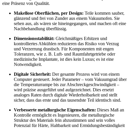
eine Präsenz von Qualität.
Makellose Oberflächen, per Design:
Teile kommen sauber,
glänzend und frei von Zunder aus einem Vakuumofen. Sie
sehen aus, als wären sie hineingegangen, und machen oft eine
Nachbehandlung überflüssig.
Dimensionsstabilität:
Gleichmäßiges Erhitzen und
kontrolliertes Abkühlen reduzieren das Risiko von Verzug
und Verzerrung drastisch. Für Komponenten mit engen
Toleranzen, wie z. B. Luft- und Raumfahrtgetriebe oder
medizinische Implantate, ist dies kein Luxus; es ist eine
Notwendigkeit.
Digitale Sicherheit:
Der gesamte Prozess wird von einem
Computer gesteuert. Jeder Parameter – vom Vakuumgrad über
die Temperaturrampe bis zur Abschreckgeschwindigkeit –
wird präzise ausgeführt und aufgezeichnet. Dies ersetzt
analoges Raten durch digitale Wiederholbarkeit und stellt
sicher, dass das erste und das tausendste Teil identisch sind.
Verbesserte metallurgische Eigenschaften:
Dieses Maß an
Kontrolle ermöglicht es Ingenieuren, die metallurgische
Struktur des Materials fein abzustimmen und sein volles
Potenzial für Härte, Haltbarkeit und Ermüdungsbeständigkeit