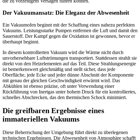
die zu vorzeitigem Versagen führen können.
Der Vakuumansatz: Die Eleganz der Abwesenheit
Ein Vakuumofen beginnt mit der Schaffung eines nahezu perfekten
Vakuums. Leistungsstarke Pumpen entfernen die Luft und damit den
Sauerstoff. Der Kampf gegen die Oxidation ist gewonnen, bevor er
überhaupt beginnt.
In diesem kontrollierten Vakuum wird die Wärme nicht durch
unvorhersehbare Luftströmungen transportiert. Stattdessen strahlt sie
direkt von den Heizelementen auf das Teil. Diese Strahlungsenergie
ist bemerkenswert gleichmäßig und stellt sicher, dass jede
Oberfläche, jede Ecke und jeder dünne Abschnitt der Komponente
mit genau der gleichen Geschwindigkeit erwärmt wird. Das
Abkühlen ist ebenso präzise, oft unter Verwendung einer
Rückführung von Inertgas unter hohem Druck für ein kontrolliertes,
schnelles Abschrecken, das den thermischen Schock minimiert.
Die greifbaren Ergebnisse eines
immateriellen Vakuums
Diese Beherrschung der Umgebung führt direkt zu überlegenen
technischen Ergebnissen. Die Abwesenheit von Atmosphäre schafft