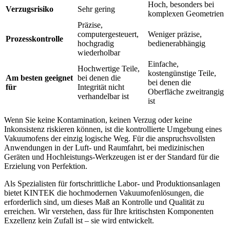
Hoch, besonders bei
Verzugsrisiko
Sehr gering
komplexen Geometrien
Präzise,
computergesteuert,
Weniger präzise,
Prozesskontrolle
hochgradig
bedienerabhängig
wiederholbar
Einfache,
Hochwertige Teile,
kostengünstige Teile,
Am besten geeignet
bei denen die
bei denen die
für
Integrität nicht
Oberfläche zweitrangig
verhandelbar ist
ist
Wenn Sie keine Kontamination, keinen Verzug oder keine
Inkonsistenz riskieren können, ist die kontrollierte Umgebung eines
Vakuumofens der einzig logische Weg. Für die anspruchsvollsten
Anwendungen in der Luft- und Raumfahrt, bei medizinischen
Geräten und Hochleistungs-Werkzeugen ist er der Standard für die
Erzielung von Perfektion.
Als Spezialisten für fortschrittliche Labor- und Produktionsanlagen
bietet KINTEK die hochmodernen Vakuumofenlösungen, die
erforderlich sind, um dieses Maß an Kontrolle und Qualität zu
erreichen. Wir verstehen, dass für Ihre kritischsten Komponenten
Exzellenz kein Zufall ist – sie wird entwickelt.