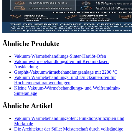
Ähnliche Produkte
Vakuum-Wärmebehandlungs-Sinter-Hartlöt-Ofen
Vakuumwärmebehandlungsöfen mit Keramikfaser-
Auskleidung
Graphit-Vakuumwärmebehandlungsanlage mit 2200 °C
Vakuum-Wärmebehandlungs- und Drucksinterofen für
Hochtemperaturanwendungen
Kleine Vakuum-Wärmebehandlungs- und Wolframdraht-
Sinteranlage
Ähnliche Artikel
Vakuum-Wärmebehandlungsofen: Funktionsprinzipien und
Merkmale
Die Architektur der Stille: Meisterschaft durch vollständige