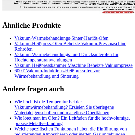
Ähnliche Produkte
Vakuum-Wärmebehandlungs-Sinter-Hartlöt-Ofen
Vakuum-Heißpress-Ofen Beheizte Vakuum-Pressmaschine
Rohröfen
Vakuum-Wärmebehandlungs- und Drucksinterofen für
Hochtemperaturanwendungen
Vakuum-Heißpresskammer Maschine Beheizte Vakuumpresse
600T Vakuum-Induktions-Heißpressofen zur
Wärmebehandlung und Sinterung
Andere fragen auch
Wie hoch ist die Temperatur bei der
Vakuumwärmebehandlung? Erzielen Sie überlegene
Materialeigenschaften und makellose Oberflächen
Wie lötet man im Ofen? Ein Leitfaden für die hochvolumige,
präzise Metallverbindung
Welche spezifischen Funktionen haben die Einführung von
reduzierenden Atmosphären oder inerten Gasumgebungen